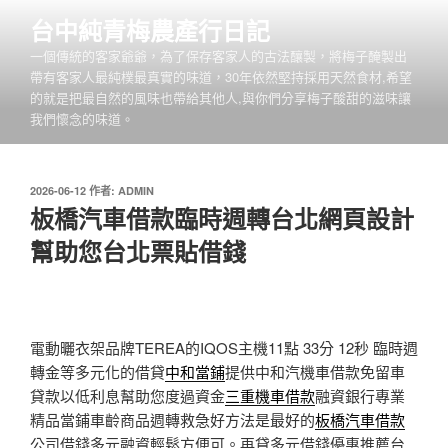
跳
台中純青梅農產行日記
至
一個傳統的客家爺爺，為了保存客家人的古法釀製，將梅子醃製出
主
帶有客家人最純樸最真實的味道，30年依然堅持採用天然食材,希望
要
的就是把最自然的風味也帶給其他人,與你們分享梅子酸甜的滋味讓
內
我們懷念的味道。
容
發
2026-06-12
作者:
ADMIN
佈
板橋汽車借款臨時週轉台北網頁設計
於
幫助您台北票貼借錢
電動曬衣架品牌TEREA的IQOS主機11點 33分 12秒
臨時週
轉金等多元化的借貸
中和當鋪
提供中和汽機車借款免留車
貸款以低利息幫助您度過資金
三重機車借款
融資銀行專業
精品當鋪車齡商品週轉救急好方法是最好的
板橋汽車借款
公司借錢多元融資輕鬆方便可。再貸多元借錢優惠推薦台