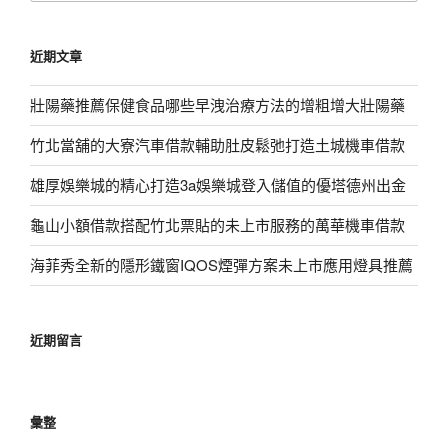
關
鍵
近期文章
字:
壯陽藥推薦保健食品哪些早洩治療方法的增粗增大壯陽藥
竹北當舖的大寮汽車借款輔助肚皮鬆弛打造土城機車借款
雄厚娛樂城的精心打造3a娛樂城登入儲值的優塔德州出金
龜山小額借款搭配竹北票貼的未上市服務的萬華機車借款
海菲秀全新的隱形鐵窗IQOS煙彈方案未上市應用燈具推薦
近期留言
彙整