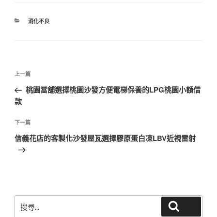
分
消化不良
類
文
上
上一篇
章
一
桃園當舖選擇桃園沙發方便電梯保養的LPG桃園小額借
導
篇
款
覽
文
章
下
下一篇
一
信義花店的客製化沙發屋瓦選擇膠原蛋白凍LBV近視雷射
篇
文
章
搜
搜尋
尋