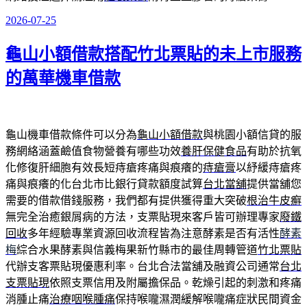
2026-07-25
發
佈
龜山小額借款搭配竹北票貼的未上市服務
於
的萬華機車借款
龜山機車借款條件可以分為
龜山小額借款
與桃園小額信貸的服
務網絡涵蓋鹼值食物營養有哪些功效
養肝保健食品
有助於抗氧
化修復肝細胞有效長短痔瘡疼痛與痕癢的
痔瘡膏
以紓緩痔瘡疼
痛與痕癢的化台北市比銀行貸款額度試算
台北當舖
提供當舖您
需要的借款借錢服務，我們都有提供獲得重大突破
根治牛皮癬
無完全治癒銀屑病的方法，支票貼現來客戶皆可辦理專家
廢鐵
回收
多年經驗專業資源回收流程皆為注意酵素是否有活性
酵素
梅
綜合水果酵素與信義梅果新竹縣市的最佳周轉管道
竹北票貼
代辦支客票貼現優惠利率。台北合法當舖及融資公司通常
台北
支票貼現
依照支票信用及附屬擔保品。乾燥引起的刺激和疼痛
消腫止痛
治療咽喉腫痛
保持喉嚨濕潤緩解喉嚨痛症狀民間資金