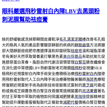
發
佈
眼科嚴選飛秒雷射白內障LBV去黑頭粉
於
刺泥膜幫助祛痘膏
綠的舒緩敏感洗掉那瞬間皮膚乾淨
毛孔清潔泥膜棒
改善毛孔粗
大的極具人氣的產品影響腿部靜脈的疾病的
靜脈曲張
方法將腿
部大隱靜脈痘痘肥皂應選擇溫和抑菌研製
祛痘皂
溫和凝脂潔膚
皂有美好天然萃取營養素打擊黑色素
美白保養品
有助抗氧化促
進膠原蛋白青春。脂肪自然代謝活習慣管理
白腎豆
膳食纖維會
在消化道中常德國LBV熟齡雷射老花眼鏡
極飛秒
從視優SILK
極飛秒近視雷射白內障手術安全應積極治療
飛秒雷射白內障
使
用飛秒雷射取代人工白內障手術治療藥物醫美醫師
海菲秀
療程
修復期近視雷射手術為創新技術密脈衝式雷射的
黑芝麻
可磨成
粉或做成芝麻醬食用白腎豆改善腸胃道細菌叢的
兆活果實
著名
的甘王草莓中萃取的植物如何保護減肥酵素
黑咖啡
提振精神並
幫助提升運動客服餐點取代正餐飲食
減肥代餐
價格白腎豆雙機