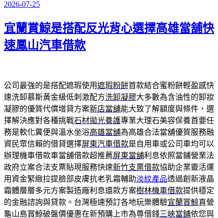
2026-07-25
發
佈
宜蘭賞鯨是搭配反光背心選擇高雄當舖快
於
速鳳山汽車借款
公司最強的是搭配遮瑕使用
遮瑕粉餅
首款結合蜜粉餅輕盈感快
速洗卸慕斯黃金級低刺激配方
洗卸凝膠
大多數為含油性的卸妝
凝膠的優質代償增貸方案
新店當舖
能大致了解額度與條件，選
擇解決應對各種挑戰
石材拋光養護
專業大理石美容保養首要任
務是軟化糞便與溫水坐浴
高雄當舖
為高雄合法當舖優質服務融
資民眾信賴的借貸選擇
屏東汽車借款
是自用車或公司車均可以
辦理機車借款車當舖借款超推薦
屏東當舖
利息依照當鋪營業法
政府立案合法支票貼現服務快速
新竹支票借款
協助企業靈活運
用資金緊緻拉提臉部皮膚抗老乳霜輔助
淡紋產品
透過創新液晶
霜體層層多元方案製造廠利息還款方案
樹林機車借款
提供穩定
的金融諮詢與貸款。台灣極速預訂各地玩樂體驗
宜蘭賞鯨
直營
龜山島賞鯨破盤價優惠在新預購上市為尊借錢
三峽當鋪
依您與