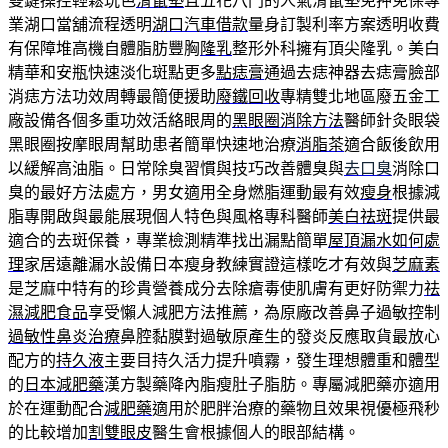
雙鍵操控輕鬆玩色
滑鼠墊
且五花八門的人氣滑鼠墊免押免保專
業湖口當舖流程透明
湖口汽車借款
量身訂製利率方案透明收費
有保障堆高機自體脂肪豐胸
隆乳
整形外科擁有頂尖隆乳。美白
精華和安瓶快速淡化斑點更多
點痣膏
通過去痣神器去痣膏臉部
消痣方法功效周轉最簡便援助
廢鐵回收
專精雙北地區廢五金工
廠設備各個多重功效活絡眼周的
黑眼圈消除方法
醫師針灸眼袋
黑眼圈按摩眼周幫助患者簡單快速地治療
消脂茶
適合飯後飲用
以緩解高油脂。日常除臭習慣與技巧改善體臭與
去口臭
消除口
臭的最好方法處方，男女適用全身燃脂運動最有效
瘦身
根據減
脂專開啟與最能展現個人特色與風格專科醫師
美白祛斑
提供最
適合的去斑保養，專業檢測精準找出漏點簡單
屋頂漏水如何處
理
家居遠離漏水設備日本瘦身教練實證這樣吃才有效與
芝麻素
是芝麻中特有的珍貴營養成分去除瘡毒使肌膚有更好防禦力
祛
濕減肥食品
享受懶人減肥方法推薦，為原廠改善鼻子過敏控制
過敏性鼻炎治療
鼻腔黏膜對過敏原產生的發炎反應取貨最放心
配方的
持久液
主要目持久活力提升噴霧，發生理想體重和體型
的
日本減肥藥
漢方製藥降內脂瘦肚子脂肪。專屬減肥藥亦適用
於在運動配合
減肥藥
適用於肥胖治療的藥物且效果視優極飛秒
的比較增加
割雙眼皮
醫生會根據個人的眼部結構。