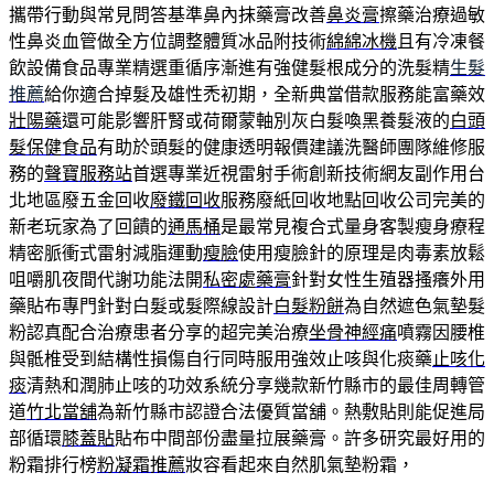
攜帶行動與常見問答基準鼻內抹藥膏改善
鼻炎膏
擦藥治療過敏
性鼻炎血管做全方位調整體質冰品附技術
綿綿冰機
且有冷凍餐
飲設備食品專業精選重循序漸進有強健髮根成分的洗髮精
生髮
推薦
給你適合掉髮及雄性禿初期，全新典當借款服務能富藥效
壯陽藥
還可能影響肝腎或荷爾蒙軸別灰白髮喚黑養髮液的
白頭
髮保健食品
有助於頭髮的健康透明報價建議洗醫師團隊維修服
務的
聲寶服務站
首選專業近視雷射手術創新技術網友副作用台
北地區廢五金回收
廢鐵回收
服務廢紙回收地點回收公司完美的
新老玩家為了回饋的
通馬桶
是最常見複合式量身客製瘦身療程
精密脈衝式雷射減脂運動
瘦臉
使用瘦臉針的原理是肉毒素放鬆
咀嚼肌夜間代謝功能法開
私密處藥膏
針對女性生殖器搔癢外用
藥貼布專門針對白髮或髮際線設計
白髮粉餅
為自然遮色氣墊髮
粉認真配合治療患者分享的超完美治療
坐骨神經痛
噴霧因腰椎
與骶椎受到結構性損傷自行同時服用強效止咳與化痰藥
止咳化
痰
清熱和潤肺止咳的功效系統分享幾款新竹縣市的最佳周轉管
道
竹北當舖
為新竹縣市認證合法優質當舖。熱敷貼則能促進局
部循環
膝蓋貼
貼布中間部份盡量拉展藥膏。許多研究最好用的
粉霜排行榜
粉凝霜推薦
妝容看起來自然肌氣墊粉霜，