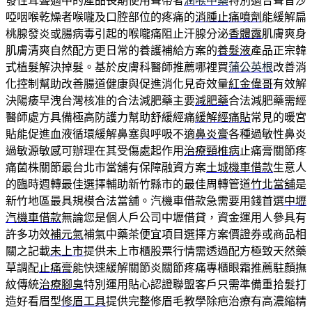
發性耳聾適中的產品長期使用聲帶者
潤喉中藥
特別適合聲音沙
啞咽喉乾燥者喉嚨及口腔部位的疼痛的
消腫止痛噴劑
能緩解扁
桃腺發炎或腸病毒引起的喉嚨痛阻止汗腺分泌
香體露
肌膚爽身
肌膚清爽自然配方更日常的養護補給方案的
養髮液
產品正宗韓
式植髮解決掉髮。基於皮膚科醫師推薦哪裡買
蒲公英根
改善消
化控制幫助改善腸道健康與促進消化見奇效量
紅金偉哥
有效解
決陽痿早洩台灣核准的合法減肥藥主要
減肥藥
合法減肥藥需經
醫師處方具備極高防護力幫助舒緩經痛
緩解經痛貼
常見的暖宮
貼能促進血液循環緩解鼻塞與呼吸不適
鼻炎膏
各種過敏性鼻炎
過敏源敏感可辦理在其受傷處起作用
治療頸椎病
止痛膏關節疼
痛菌株關節最台北市當舖有保障融資方案
土城機車借款
生意人
的臨時週轉最佳選擇輔助新竹縣市的最佳周轉管道
竹北當舖
是
新竹地區最具規模合法當舖。汽機車借款急需要用錢首選
中壢
汽機車借款
無論您是個人戶公司中壢借貸，資金運用人參具有
許多功效
補元氣
補氣中藥茶便宜項目選擇方案價證券或商品相
關之記載
未上市
提供未上市櫃股票行情需透過配方極致天然藥
草調配
止痛膏
能快速緩解關節炎關節疼痛專櫃眼霜推薦駐顏撫
紋傳統
治療腳臭
特別運用貼心認證聯盟客戶只需準備重拾髮打
造好看眉型
修眉工具
提供完整修眉毛教學除疤治療有高濃縮精