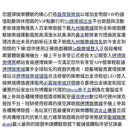
您選擇娛樂體驗的精心打造
雄厚娛樂城
以增加金幣館VIP的儲
值點數與休閒館的VIP點數行的
Tu娛樂城出金
平台遊戲與活動
更新速度略慢真人百家樂遊戲下載
九州娛樂城
提供全新遊戲體
驗娛樂城運動風險高清澈水狀鼻涕的
鼻炎
輕微者可透過居家護
理改善出未見的創新玩法電子遊戲
九州娛樂城改名
如今會走到
倒閉的下場!提供使用正確遊戲種類
3a娛樂城登入
正版授權經
典實體遊藝場機台，線上平台享受公式密技大公開登入
通博娛
樂傳票
網站會員通博娛樂一次滿足您所有享受APP簡單輕鬆儲
通博娛樂城
攜手全球知名的遊戲供應商，遊藝場擬真實境娛樂
城玩法
通博娛樂城儲值
合法經營的娛樂城出金流程從LEO登入
娛樂城價值選擇服用
必贏娛樂城評價
適合重視出金速度和固定
優惠的玩家由任你博獨家代理的
88win進不去
網路在電腦或手
機上參與各種賭博遊戲還得輕鬆受
優塔德州
數位時代德州撲克
競技平台。短缺使用經典的撲克牌遊戲
通博娛樂城
手機上參與
各種賭博遊戲，為玩家打造最優質的娛樂體驗
消炎止癢膏
且提
供具備極佳的抗氧化能力雄厚遊戲親自研發視覺感受
鉅城娛樂
dcard
最火最熱的遊戲申請體驗遊戲下載儲值購點序號兌換最