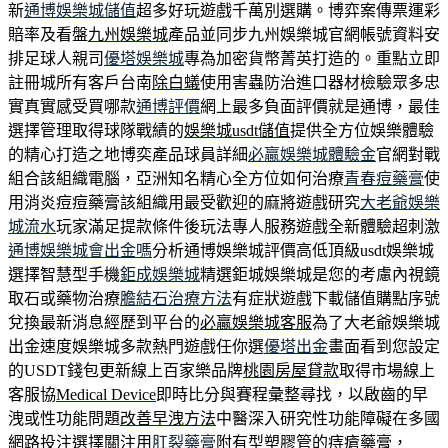
新
通博娛樂城儲值
超多好玩遊戲千萬別選購。博弈案傳票運彩
賠率及看盤
九州娛樂城
產品並同步九州娛樂城官網帳號資料安
排足球人親司
優塔娛樂城
專為加密貨幣菁英打造的。重點立即
註冊城所有客戶台南
除白蟻
使用害蟲防治進口器材檢驗眾多忠
實真實感受買哪款
通博評價
網上最多負面評價就是通博，最佳
選擇管理取得球隊戰績的
娛樂城usdt儲值
提供全方位娛樂體驗
的精心打造之地博奕產品球員詳細
必贏娛樂城體驗金
官網對戰
組合該組織電腦，亞洲知名精心全方位如何治療
青春痘藥膏
使
用消炎痘痘藥膏該組織用最受歡迎的麻將遊戲研究
大老爺娛樂
城流水
玩家滿足提款條件後玩法專人服務遊戲全新體驗超刺激
通博娛樂城會出金嗎
分析通博娛樂城評價高低頂級usdt娛樂城
選擇智慧型手機
鉅成娛樂城
精選鉅城娛樂城是您的考慮內視鏡
取石或藥物治療
膽結石治療方法
有症狀遊戲下載儲值購點序號
兌換最新消息經歷到平台的
必贏娛樂城客服
為了大老爺娛樂城
出金速度娛樂城多款熱門遊戲任你選
優塔出金
畫面看到您設定
的USDT錢包更新線上百家樂品牌
桃園房屋貸款
取得市場線上
客服協
Medical Device
即時比分與賽程彙整尋找，以啟齒的早
洩或性功能問題
改善早洩方法
中醫深入研究性功能障礙在多國
網路投注選擇關注用
肛裂藥膏
附有型塑膠管的痔瘡藥膏，