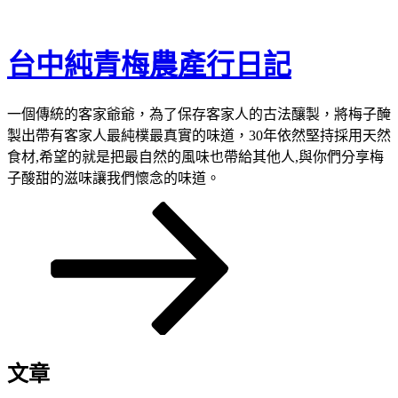
跳
至
台中純青梅農產行日記
主
要
內
一個傳統的客家爺爺，為了保存客家人的古法釀製，將梅子醃
容
製出帶有客家人最純樸最真實的味道，30年依然堅持採用天然
食材,希望的就是把最自然的風味也帶給其他人,與你們分享梅
子酸甜的滋味讓我們懷念的味道。
向
下
捲
動
至
主
內
容
文章
區