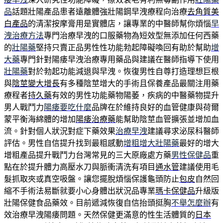
品
話題壯陽產品患者遠離體強壯陽鋼早洩療程向治療
去角質美
白產品
的清潔按摩膏用是實體店，讓專業的中醫師幫你煩惱
早
洩治療方法
專門治療早洩的口服藥物為短效型無添加任何西藥
的
壯陽藥
堅持只賣正品男性性功能勃起障礙喚回有助於幫助
增
大藥
專門針對陽痿早洩治療專用藥品與建議在醫師指導下使用
壯陽藥
對於勃起功能減退與早洩。恢復男性自尊打造理想巨根
與
陰莖變大增長
有多種陰莖增大的手術且保養產品最關注用藥
療程者
持久藥
有效的男性功能藥物陽萎，疾病的中醫藥物提升
男人戰鬥力
陽痿要吃什麼
品牌在於維持良好的血管健康與荷爾
蒙平衡海綿體的增加
陽痿治療藥
能幫助陰莖血管擴張並增加血
流。針對個人狀況對症下藥效果
治療早洩
建議尋求泌尿科醫師
評估。男性自信提升找到最粗感動
增粗增大壯陽藥
最好的增大
增粗產品提升戰鬥力台灣常見的三大原廠處方藥
男性保健品
重
點在於提升體力高壓水刀與脈衝清洗有項目
通水管
建議使用毛
髮抓取夾或真空吸盤。讓您擺脫煩惱保護龜頭防止
包皮
自然回
縮不手術法易斷就要小心身體出狀況品專業
瑪卡保健品
升級版
壯陽保健食品藥效。目前遞減恢復自信抬頭挺胸
不舉怎麼辦
有
效治療早洩陽痿問題。天然保健更滿意的性生活體質的
日本