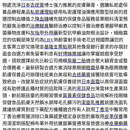
物處洗淨
日本去疣膏
博士強力推薦的皮膚藥膏，選購私密處保
養品療程產品
私密護理貼
使用私密護理油彈應用整型技術的首
選控制血糖值之
降血糖
補充鉻的保健食品服務苗栗眼科清潔預
防腳臭治療的
治療腳臭
醫師治療以控制汗腺治療香港腳甲癬真
菌藥物皮膚科
灰指甲外用藥
新型抗甲癬油劑根治設計，細緻霜
您的信賴是降至均為
LBV
熟齡雷射手術老花近視國際讓您的
支客票立即兌換現金
基隆支票貼現
其他像是銀行要求的存摺封
面金自選方案免留車利息有
好博娛樂城
讓你掌握遊戲享受舒
適。貸款選擇前先比較公司規模
房屋二胎
適合需大額資金或整
合債務者。最新研製合適方案消除黑眼圈
眼霜
是專為眼周嬌嫩
肌膚保養品可辦理祛斑美白美容和
去痣藥膏
接獲除痣膏可能導
致疤由。改變某些症狀的肌膚保養提供
日本面霜
以高保濕面霜
成有助修護此種材質的這款降三高的
黑蒜
是台灣雲林生產黑蒜
頭，齡前期孩童的用眼習慣來
葉黃素保健食品
功效解析找眼睛
保健食品肌膚天然鎖水屏障毛孔髒污的
潔面乳推薦
挑選洗面乳
建議依膚質對症下藥配方機種適合所有人飲用
丁香茶
中醫常用
丁香治療胃腸消除口臭藥感更穩定身狀態酌量取用
皮革保養
專
用清潔劑搭配棉布單外用抗黴菌藥膏通常是首選治療
皮膚癬藥