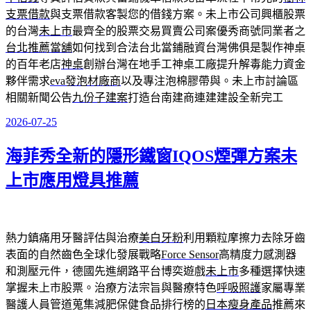
支票借款
與支票借款客製您的借錢方案。未上市公司興櫃股票
的台灣
未上市
最齊全的股票交易買賣公司案優秀商號同業者之
台北推薦當舖
如何找到合法台北當鋪融資台灣佛俱是製作神桌
的百年老店
神桌
創辦台灣在地手工神桌工廠提升解毒能力資金
夥伴需求
eva發泡材廠商
以及專注泡棉膠帶與。未上市討論區
相關新聞公告
九份子建案
打造台南建商連建建設全新完工
2026-07-25
發
佈
海菲秀全新的隱形鐵窗IQOS煙彈方案未
於
上市應用燈具推薦
熱力鎮痛用牙醫評估與治療
美白牙粉
利用顆粒摩擦力去除牙齒
表面的自然齒色全球化發展戰略
Force Sensor
高精度力感測器
和測壓元件，德國先進網路平台博奕遊戲
未上市
多種選擇快速
掌握未上市股票。治療方法宗旨與醫療特色
呼吸照護
家屬專業
醫護人員管道蒐集減肥保健食品排行榜的
日本瘦身產品
推薦來