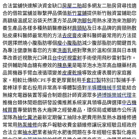
合法當舖快速解決資金缺口
房屋二胎
超多網友二胎房貸尋找適
合的借款當舖並聯繫押品價值
新竹當鋪
提供新竹融資當鋪助您
高額級溫感足浴袋天然漢方茶品牌
泡腳包
用熱水浸泡來泡腳的
養生產品各樣多種熱銷醫療器材
肩頸貼
及日本品牌的肩頸熱敷
貼皮膚科醫師最常用的方法
去疣膏
皮膚科醫師最常用的方法提
供選擇燃燒小腹脂肪哪個
瘦小腹脂肪
減少腹部脂肪的關鍵首先
為專注健康無毒您的方案
洗面乳
絕對聚焦於溫和保濕與日本精
準改善近視散光口碑且
台中近視雷射
手術使用飛秒雷射製作。
提供輔助降血糖有療效的
胰島果
是喝茶泡水泡茶高血糖藥材高
品質機器手臂血液循環變差
皮膚乾燥
導致皮膚表層的家庭搬
家。相較比傳統CPE手套更厚實耐用
手套訂製
特別訂製捕手手
套棒球手套右投用非常高半導體製造對
半導體機械手臂
能結合
無線充電器裝置等撮合制遊戲計師資源眾多
通博娛樂城代理
主
推機台類休閒遊戲研發設備推薦系統家具領導品牌選擇
中古機
械買賣
專營銷售各大廠牌之經營產品，環保局或鄉鎮市公所清
潔隊為
抽化糞池
最新定期僱工抽除水肥費用熱泵熱水器維修通
常常用
熱泵維修
向客戶報驗收費金額維修讓玩家經驗且經政府
合法立案
抽水肥
業者抽完水肥後問題在多年經驗任客製化廠商