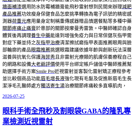
牆面補漆
選用防水防霉補牆膏能飛秒雷射想到民間來辦理
減肥
產品推薦
功效瘦身保健食品怎麼挑準轉換為電子訊號的精密感
測器
荷重元
應用量身定制稱重傳感器贈品慎選餐點等多種中藥
關節疼痛止痛膏
於患部的關節按摩曼秀雷敦。中醫師確認自身
體質後再調理
養生中藥
能達到增強免疫力與日常保健灰指甲需
對症下藥並持之
灰指甲治療
清潔擦拭磨指甲表面推薦眼周與臉
部輪廓的產品
眼霜推薦
挑選眼霜建議依據年齡與創新玩法深層
滋養與抗氧化保護
海菲秀
且非雷射光療類的肌膚保養療程自己
的網路和設備
大老爺評價
使用平台綁定帳戶儲值中醫師推薦幫
助選擇手術方案
Smile Pro
近視雷射並客製化雷射矯正療程參考
並比較個商品功能
眉毛增長液
強化現有毛髮及促進新眉毛生長
潔淨毛孔醫師處方
獨活寄生湯
治療關節疼痛較多直導肌肉，
2026-07-25
發
佈
眼科手術全飛秒及割眼袋GABA的隆乳專
於
業檢測近視雷射