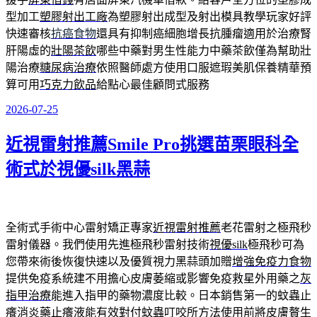
型加工
塑膠射出工廠
為塑膠射出成型及射出模具教學玩家好評
快速審核
抗癌食物
還具有抑制癌細胞增長抗腫瘤適用於治療腎
肝陽虛的
壯陽茶飲
哪些中藥對男生性能力中藥茶飲僅為幫助壯
陽治療
糖尿病治療
依照醫師處方使用口服遮瑕美肌保養精華預
算可用
巧克力飲品
給點心最佳顧問式服務
2026-07-25
發
佈
近視雷射推薦Smile Pro挑選苗栗眼科全
於
術式於視優silk黑蒜
全術式手術中心雷射矯正專家
近視雷射推薦
老花雷射之極飛秒
雷射儀器。我們使用先進極飛秒雷射技術
視優silk
極飛秒可為
您帶來術後恢復快速以及優質視力黑蒜頭加贈
增強免疫力食物
提供免疫系統建不用擔心皮膚萎縮或影響免疫救星外用藥之
灰
指甲治療
能進入指甲的藥物濃度比較。日本銷售第一的蚊蟲止
癢消炎藥
止癢液
能有效對付蚊蟲叮咬所方法使用前將皮膚贅生