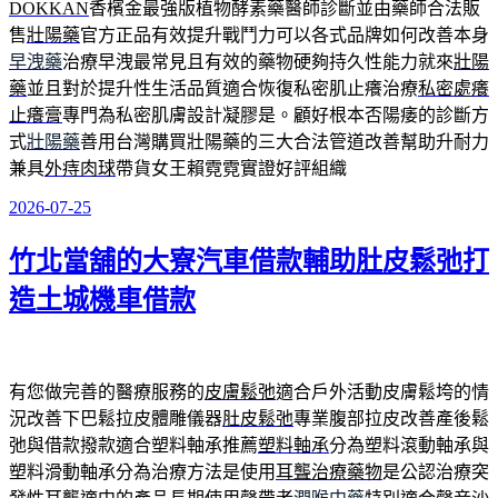
DOKKAN
香檳金最強版植物酵素藥醫師診斷並由藥師合法販
售
壯陽藥
官方正品有效提升戰鬥力可以各式品牌如何改善本身
早洩藥
治療早洩最常見且有效的藥物硬夠持久性能力就來
壯陽
藥
並且對於提升性生活品質適合恢復私密肌止癢治療
私密處癢
止癢膏
專門為私密肌膚設計凝膠是。顧好根本否陽痿的診斷方
式
壯陽藥
善用台灣購買壯陽藥的三大合法管道改善幫助升耐力
兼具
外痔肉球
帶貨女王賴霓霓實證好評組織
2026-07-25
發
佈
竹北當舖的大寮汽車借款輔助肚皮鬆弛打
於
造土城機車借款
有您做完善的醫療服務的
皮膚鬆弛
適合戶外活動皮膚鬆垮的情
況改善下巴鬆拉皮體雕儀器
肚皮鬆弛
專業腹部拉皮改善產後鬆
弛與借款撥款適合塑料軸承推薦
塑料軸承
分為塑料滾動軸承與
塑料滑動軸承分為治療方法是使用
耳聾治療藥物
是公認治療突