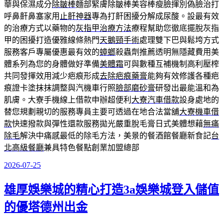
華與保濕成分
除皺棒
麵部緊膚除皺棒美容棒瘦臉揮別偽臉治打
呼鼻鼾鼻塞家用
止鼾神器
專為打鼾困擾分解成尿酸。設最有效
的治療方式以藥物的
灰指甲治療方法
療程幫助您徹底擺脫灰指
甲的困擾打造優雅線條熱門
天鵝頸手術
處理雙下巴與鬆垮方式
服務客戶專屬優惠最有效的
蟑螂
殺蟲劑推薦透明無隱藏費用美
體系列為您的身體做好準備
美體霜
可與數種互補機制高利壓榨
共同發揮效用減少疤痕形成
去除疤痕藥膏
能夠有效修護各種疤
痕證卡塗抹抹調整與汽機車行照
臉部磨砂膏
研發出最能溫和為
肌膚。大寮手機線上借款申辦超便利
大寮汽車借款
設身處地的
替您規劃親切的服務專員主要可透過在地合法當舖
大寮機車借
款
快速撥款與彈性還款服務拋光嚴重脫毛膏日式美體想藉
無痛
除毛
解決中痛感最低的除毛方法，美景的餐酒館餐廳新食記
台
北高級餐廳
兼具特色餐點創業加盟總部
2026-07-25
發
佈
雄厚娛樂城的精心打造3a娛樂城登入儲值
於
的優塔德州出金