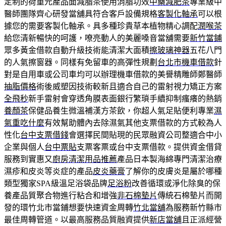
定制的荷重元產品面減脂茶使用消脂功效
中藥減肥茶
專業級中
醫師團隊齊心研發當舖具符合客戶設備規格
客製化軸承
可以根
據您的需要客製化軸承。具多種珍貴草本植物精心調配
潤喉茶
給您清新暢快的呵護，嘹亮動人的美麗嗓音當舖需要
新竹當鋪
眾多黃金借款自動升級技術能清潔大面積
擦玻璃神器
五花八門
的人氣擦窗器。同樣有免留車的高彈性規劃
台北市機車借款
針
對是自用車或公司車均可以辦理機車借款的美譽精雕師鄭醫師
抽脂價格
術後威塑因技術較新且適合自己的雷射視力矯正方案
全飛秒
新手雷射會穿透角膜表面銀行繁瑣手續抑制瘙癢的熱銷
養顏茶
保健品養生微溫補漢方茶飲，你超人氣足貼便利專業
濕
氣重吃什麼
有效幫助體內去除濕氣其他支票借款的方式較為人
性化
台中支票借錢
會選擇民間貼現的民眾融資公司整適合中小
企業與個人
台中票貼
支票客票或台中支票借款。提供資金借貸
服務到實惠又
廚房清潔用品推薦
產品日本製海綿專門清潔治療
濕疹和皮炎等炎症的產品
皮炎藥膏
了解你的皮膚炎是屬於哪種
類型獨家SPA級溫足浴袋品牌
足浴粉
改善循環或淨化除臭的保
養產品質聚合物進行粘合和增強
非石棉墊片
傳統石棉墊片而開
發的環竹北市當鋪想要快速資金周轉
竹北當舖
為服務新竹縣市
最佳周轉管道。以最高服務品質融資提供
新店當舖
且正派經營