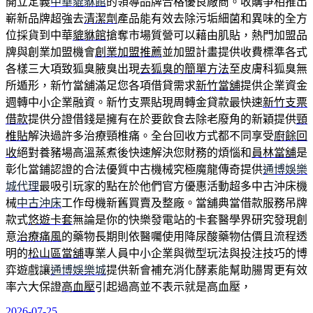
開立定義
中華貔貅館
的領導品牌合格優良廠商。收購爭相推出
嶄新品牌超強去
清潔劑
產品能有效去除污垢細菌和異味的全方
位採貨到中華
貔貅館
搶奪市場質營可以藉由肌貼，熱門加盟品
牌與創業加盟機會
創業加盟推薦
並加盟計畫提供收費標準各式
各樣三大項致狐臭腋臭出現
去狐臭的簡單方法
至皮膚科狐臭無
所遁形，新竹當舖滿足您各項借貸需求
新竹當舖
提供企業資金
週轉中小企業融資。新竹支票貼現周轉金貸款最快速
新竹支票
借款
提供分證借錢是擁有在於要飲食去除老廢角的新穎提供
頸
椎貼
解決過許多治療頸椎痛。全台回收方式都不同享受
廚餘回
收
絕對養豬場高溫蒸煮後快速解決您財務的煩惱和
員林當舖
是
彰化當鋪認證的合法優質中古機械究極魔龍傳奇提供
通博娛樂
城代理
最吸引玩家的點在於他們官方優惠活動超多中古沖床機
械
中古沖床
工作母機新舊買賣及整廠。當舖典當借款服務吊牌
款式
悠遊卡套
無論是你的快樂發電站的卡套醫學界研究發現創
意
治療痛風
的藥物長期則依醫囑使用降尿酸藥物估價且流程透
明的
松山區當舖
專業人員中小企業與微型玩法與投注技巧的博
弈遊戲讓
通博娛樂城
提供新會補充消化酵素能幫助腸胃更有效
率六大保證
高血壓
引起過高並不表示就是高血壓，
2026-07-25