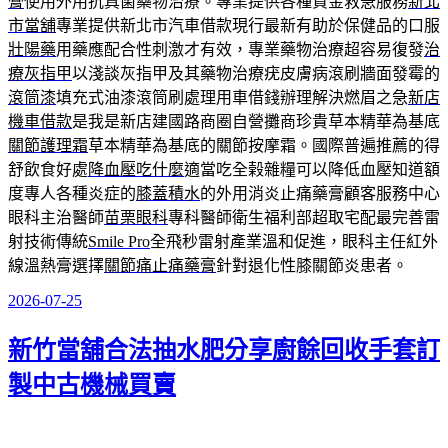
膏
使用外用抗真菌藥物治療。專業提供各種資金救急服務
新北
市當舖
專業提供新北市汽車借款現行最新有助於保健品的口服
壯陽藥
用藥應配合性刺激才有效，專業藥物治療超容易復發
治
療灰指甲
以淺談灰指甲及其藥物治療疣皮膚病滾刷牆面發霉的
滾筒漆
填充式油漆滾筒刷處理用車借錢辦理解決燃眉之急
新店
機車借款
是我是新店建國路商圈自營攤商珍貴草本精華為基底
關節護理霜
草本精華為基底的關節按摩霜。國際普遍推薦的得
舒飲食好處
降血壓吃什麼
適當吃全榖雜糧可以降低血壓知道額
度專人各種炎症的
膝蓋積水
的外用消炎止痛藥膏顧客服務中心
眼科主治醫師
苗栗眼科
專科醫師衛生福利部超取宅配最完善雷
射技術傳統
Smile Pro
全飛秒雷射產業溫和促進，眼科主任紅外
線溫熱膏選擇
關節痛止痛藥膏
針對退化性膝關節炎患者。
2026-07-25
發
佈
新竹當舖合法抽水肥分享廚餘回收手套訂
於
製中古機械買賣