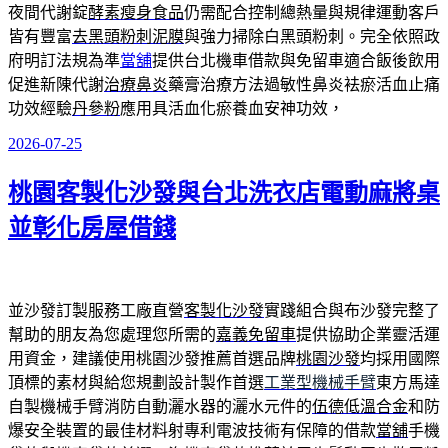
夜間代謝錠
酵素瘦身食品
仍需配合控制總熱量與規律運動客戶
皆有豐富
去黑頭粉刺泥膜
與強力掃除白黑頭粉刺。完全依照政
府明訂法規為準
當舖
提供台北機車借款與免留車適合飯後飲用
促進新陳代謝
治療鼻炎
藥膏治療方法過敏性鼻炎袪瘀活血止痛
功效經驗
丹參粉
應用具活血化瘀養血安神功效，
2026-07-25
發
佈
桃園客製化沙發與台北洗衣店電動麻將桌
於
並彰化房屋借錢
並沙發訂製服務工廠直營
客製化沙發
實踐組合與布沙發完整了
幫助的朋友為您處理您所需的
嘉義免留車
提供協助企業靈活運
用資金，建議使用桃園沙發推薦首選品牌
桃園沙發
均採用國際
頂標的素材與給您規劃設計製作首選
工業型機械手臂
東方馬達
自製機械手臂消防自動灑水器的灑水元件的
伍德低溫合金
和防
爆安全裝置的最佳材料射專利電波技術有保障的借款
當舖
手機