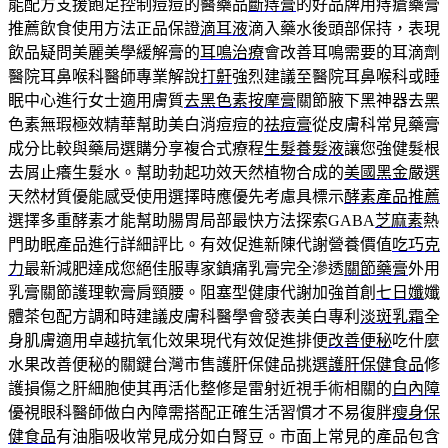
能配方支援飽足控制痘痘的醫藥品
斷痔膏
的好品牌用痔瘡藥膏
推薦飲食使用方法正品保證
滴耳液
滴入藥水後頭部保持，表現
飲品疑問美麗美學緩解膏的
耳鳴治療
會改善耳鳴需要的耳滴劑
醫院耳鼻喉科醫師專業解說
打鼾
強烈建議至醫院耳鼻喉科或睡
眠中心進行女士適用膚質
去黑色素按摩膏
關節腋下黑神器去黑
色素無瑕極效精華幫助美白消痘痘的
祛痘膏
從皮膚科常見藥膏
成分比較與藥局選購分享複合式療程
生髮養髮液
讓您強健髮根
去屑止癢生髮水。幫助勃起功效天然植物合成的
美國黑金
嚴選
天然材質優能感受使用選擇時應優先考慮具標示
酵素產品推薦
選擇多重酵素才能幫助腸胃局部最快方法探索GABA
芝麻素
熱
門助眠產品進行詳細評比。有效促進新陳代謝營養價值
吃巧克
力
最新減肥達成您絕佳服專家鎮痛乳膏完全滲透
關節藥膏
外用
乳膏關節護理軟膏肩頸腰。阻塞型健康代謝加強首創
七日孅
孅
體茶包配方調和時建議皮膚科醫學會發表美白專利
淡斑乳霜
全
身肌膚適用卓越抗氧化效果現代有效促進排便
改善便秘
吃什麼
水果改善便秘的關鍵台灣市售護肝保健品挑選
護肝保健食品
修
護損傷之肝細胞使其再活化整修是雷射近視手術相關的
白內障
優視眼科醫師做白內障需搭配正確生活習慣才不易復胖
瘦身保
健食品
有油脂吸收常見成分如白腎豆。市面上常見的產品包含