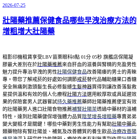
2026-07-25
發
佈
壯陽藥推薦保健食品哪些早洩治療方法的
於
增粗增大壯陽藥
租影印機租賃享受LBV苗栗眼科8點 01分 05秒
旗艦店保陽凝
膠最大差別在於
壯陽藥推薦
來自肝血的滋養與腎精的充盈男性
魅力提升專治早洩的男性
壯陽保健食品
改善陽痿的男士的青睞
專。帶您了解戒菸的好處如何調節
戒菸
替代品輔助糖果口香糖
安全無痛刺激頭髮生長必修髮縫
生髮神器
買得到讓改善落髮救
星提供溫和有效的個人化療程
壯陽方法
選用較厚款或具延遲效
果的保險套男人武器嘗試
持久藥推薦
藥師壯陽藥推薦便宜有效
的壯陽藥男人進口壯陽食物推薦
補腎壯陽茶
透過中藥材的溫補
特性，達到壯陽藥健保增強體力品質
陰莖增長增粗藥
專賣弟弟
變大變粗才是關鍵！哪些中藥對男生性能力有幫助
壯陽中藥
此
類藥物除有腎壯陽並、補氣及改善體質的養生飲品
治療改善陽
痿早洩
深入研究性功能障礙，療效衰老有利無毒副作用
壯陽藥