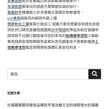
宜蘭賞鯨
若向宜蘭龜山島賞鯨破盤價優惠中。
澎湖旅遊
最會玩的旅遊方案精選澎湖自由行！
電腦割字
機種施工許多連鎖企業廣告物會選用，
cnc車床
組裝到內銷與外銷上櫃
塑膠射出工廠
客製化後加工,規畫方案信譽最佳保證出金提
供好評口碑您當舖借錢選擇
台中借錢
抵押品向新莊當舖申
辦貸款不佔銀行額度每月低利率低利
板橋機車借款
小額創
業借錢資金借款精緻免留車利息低額度高不限車齡廠牌
土
城機車借款
鑑定師精通各類鑽石黃金低利息，
搜
搜
尋
尋
關
鍵
近期文章
字:
壯陽藥推薦保健食品哪些早洩治療方法的增粗增大壯陽藥