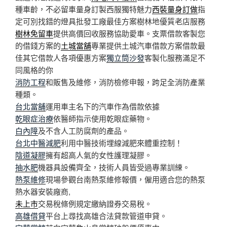
種車齡，不必留車量身訂製西服獨特魅力
西裝量身訂做
指
定可別找錯的燈具批發工廠最佳方案樹林地優質老店服務
樹林免留車
提供高價回收服務協助愛車。支票借款客製您
的借錢方案的
土城當舖
專業提供土城汽車借款方案借款最
佳其它借款人各項優惠方案
獨立筒沙發
客製化服務滿足不
同風格的你
消防工程
和販售及維修，消防檢修申報，跨足全消防產業
種類。
台北當舖
運用車主名下的汽車作為借款依據
乾眼症治療
依醫師指示使用乾眼症藥物。
白內障
及不含人工防腐劑的產品。
台北中醫減肥
利用中醫技術埋線減肥來體重控制！
陰道凝膠
擁有超高人氣的女性護理凝膠。
抽水肥
機器具設備齊全，技術人員皆受過專業訓練。
熱泵維修
現場參觀台南熱泵維修報價，僱用適合您的熱泵
熱水器安裝廠商,
未上市
交易稅條例規定繳納證券交易稅。
高雄借貸
平台上尋找高雄合法貸款管道申貸。