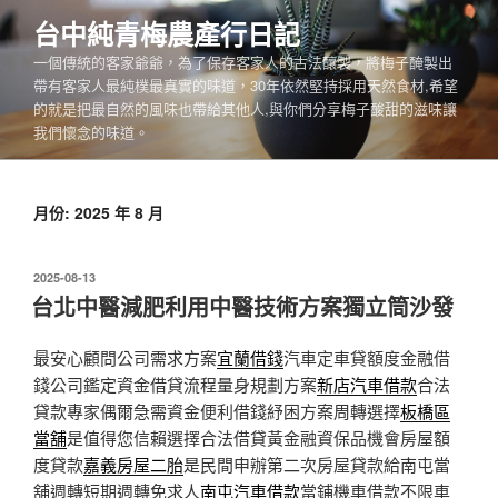
跳
台中純青梅農產行日記
至
一個傳統的客家爺爺，為了保存客家人的古法釀製，將梅子醃製出
主
帶有客家人最純樸最真實的味道，30年依然堅持採用天然食材,希望
要
的就是把最自然的風味也帶給其他人,與你們分享梅子酸甜的滋味讓
內
我們懷念的味道。
容
月份:
2025 年 8 月
發
2025-08-13
佈
台北中醫減肥利用中醫技術方案獨立筒沙發
於
最安心顧問公司需求方案
宜蘭借錢
汽車定車貸額度金融借
錢公司鑑定資金借貸流程量身規劃方案
新店汽車借款
合法
貸款專家偶爾急需資金便利借錢紓困方案周轉選擇
板橋區
當舖
是值得您信賴選擇合法借貸黃金融資保品機會房屋額
度貸款
嘉義房屋二胎
是民間申辦第二次房屋貸款給南屯當
舖週轉短期週轉免求人
南屯汽車借款
當鋪機車借款不限車