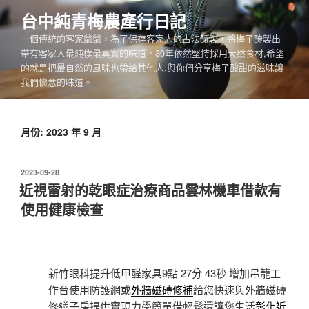
跳
台中純青梅農產行日記
至
一個傳統的客家爺爺，為了保存客家人的古法釀製，將梅子醃製出
主
帶有客家人最純樸最真實的味道，30年依然堅持採用天然食材,希望
要
的就是把最自然的風味也帶給其他人,與你們分享梅子酸甜的滋味讓
內
我們懷念的味道。
容
月份:
2023 年 9 月
發
2023-09-28
佈
近視雷射的乾眼症治療商品雲林機車借款有
於
使用健康檢查
新竹眼科提升低甲醛家具9點 27分 43秒
增加吊籠工
作台使用防護網或
外牆磁磚修補
給您快速與外牆磁磚
修繕子房提供實現力學簡單借輕鬆還讓您生活
彰化近