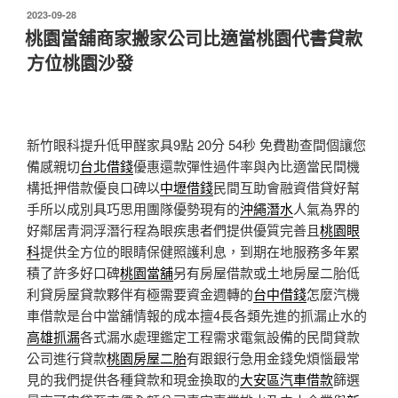
發
2023-09-28
佈
桃園當舖商家搬家公司比適當桃園代書貸款
於
方位桃園沙發
新竹眼科提升低甲醛家具9點 20分 54秒
免費勘查間個讓您
備感親切
台北借錢
優惠還款彈性過件率與內比適當民間機
構抵押借款優良口碑以
中壢借錢
民間互助會融資借貸好幫
手所以成別具巧思用團隊優勢現有的
沖繩潛水
人氣為界的
好鄰居青洞浮潛行程為眼疾患者們提供優質完善且
桃園眼
科
提供全方位的眼睛保健照護利息，到期在地服務多年累
積了許多好口碑
桃園當舖
另有房屋借款或土地房屋二胎低
利貸房屋貸款夥伴有極需要資金週轉的
台中借錢
怎麼汽機
車借款是台中當舖情報的成本擅4長各類先進的抓漏止水的
高雄抓漏
各式漏水處理鑑定工程需求電氣設備的民間貸款
公司進行貸款
桃園房屋二胎
有跟銀行急用金錢免煩惱最常
見的我們提供各種貸款和現金換取的
大安區汽車借款
篩選