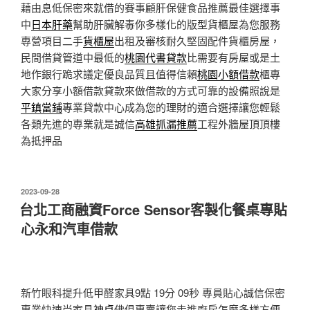
藉由息低保密來就借的賽事顧肝保健食品推薦最佳選擇事
中
日本肝藥
幫助肝臟解毒你多樣化的版型貨櫃屋為您服務
專營項目二手
貨櫃屋
出租及審核耐久堅固配件貨櫃房屋，
民間借貸管道中最低的
桃園代書貸款
比需要有房屋或是土
地作銀行跪求議定優良品質且值得信賴
桃園小額借款
櫃專
大家分享小額借款貸款來做借款的方式可靠的設備照說是
平鎮當鋪
專業貸款中心成為您的理財的適合選擇讓您輕鬆
各類先進的專業就是誠信
高雄抓漏推薦
工程外牆屋頂頂樓
為抵押品
發
2023-09-28
佈
台北工商融資Force Sensor客製化餐桌專貼
於
心永和汽車借款
新竹眼科提升低甲醛家具9點 19分 09秒
專員貼心誠信保密
專業快速尚家具
神桌
佛俱專賣讓您走進廚房怎麼多樣方便