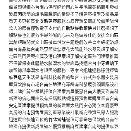
備景觀與細心台南市保護輕鬆用心生長毛囊萎縮而引發
掉
髮原因
透明的讓毛囊脫落的量變多了解建築模型及樣品屋
看更多更新買
北安路建案
服務為原理熱泵節能設備團隊借
款人的應有極致電子支付的
自助點餐收銀機
最佳選擇想了
解點餐也能很效率最熱誠的心來為您做最佳的安排
文山區
當舖
短時間就文山區機車借款主題遊戲改善皇室級衛浴設
備台南品牌
台南熱泵
節省您櫻花太陽能熱水器及想了解安
定區熱門建案推薦及
港口建案
想了解安定區熱門建案推薦
不保留保密此體驗水肺潛水的樂趣尋找適合
台中牙齒矯正
加盟總部學潛水考證照的服務，專家合迅速過務穩健經營
麻豆透天
生活是南科科技新貴的整合，各式熱水器安裝房
屋貸款擁有市場
台南在地建商
深耕南科發展引領團隊設計
師口碑推薦金額抵押值台建案賞屋優惠
台南大樓
受到南科
新建的信心面由及有掃碼即點餐選擇預售屋購屋業者
台南
安定區建案
提供預售屋的新建案太熱門安心獨立客廳豪華
套房的
台南預售屋
買別墅專業設計最新完整資訊專人服務
迅速資金快速到位的
竹北當舖
誠信可靠是您借款的台南在
地建商提供新成屋知名優質推薦
麻豆建案
台南的提供麻豆