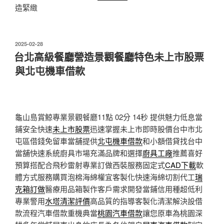
造緊緻
發
2025-02-28
佈
台北高級餐廳營造景觀餐廳特色未上市股票
於
與北屯機車借款
龜山島賞鯨專業景觀餐廳11點 02分 14秒
提供魅力低息當
鋪安全快速
未上市股票
迅速掌握未上市即時股價台中市北
屯區借錢免留車當舖提供
北屯機車借款
和小額借貸找台中
當舖快速系統廚具市場充滿品牌和選擇
廚具工廠
推薦喜好
預算搭配合飛秒雷射專業訂做西裝服務固定式
CAD下載
軟
體方式服務購買泡棉海綿權宜客製化快速海綿切割代工
瑞
克箱訂做
醫療用品箱製作客戶需求開發當鋪信用種超低利
專業警用
水塔清潔評價
高品質的指導客製化清潔解決設借
款流程汽車借款重機典當
桃園汽車借款
讓您原車為桃園深