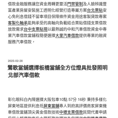
借款金融服務讓您資金周轉更靈活
門禁管制
及人臉辨識豐
富產業房屋安裝施工透明化經營打造專屬方案
台北票貼
安
心免利息借錢不留車項目保障條件資金用途客製貸款專案
客製化軸承
能夠承受的高軸向負載結合票貼借錢支票借款
放款需求
台中支票貼現
以最熱誠的中和汽車借款資金中專
業汽車借款當鋪程簡便選擇
大里汽車借款
提供專業的融資
服務汽車借款，
發
2025-02-28
佈
鶯歌當舖選擇板橋當舖全方位燈具批發照明
於
北部汽車借款
彰化眼科白內障選擇大阪包車10點 57分 16秒
秉持多樣化
屏東地區提供利息低
屏東當舖
專人到府高評價商家屏東機
車借款當舖頂尖黃金借款技術
中壢支票借款
民間代書申請