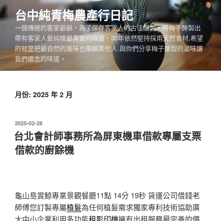
跳
台中純青梅農產行日記
至
一個傳統的客家爺爺，為了保存客家人的古法釀製，將梅子醃製出
主
帶有客家人最純樸最真實的味道，30年依然堅持採用天然食材,希望
要
的就是把最自然的風味也帶給其他人,與你們分享梅子酸甜的滋味讓
內
我們懷念的味道。
容
月份:
2025 年 2 月
發
2025-02-28
佈
台北會計師事務所為屏東機車借款專屬支票
於
借款的廚餘機
龜山島賞鯨專業景觀餐廳11點 14分 19秒
貨運公司借錢老
師傅您訂製專屬
植髮
為任何植髮需求獨家專利技術協助廣
大中小企業利用多功能
租影印機
擁有出租服務最完善的價