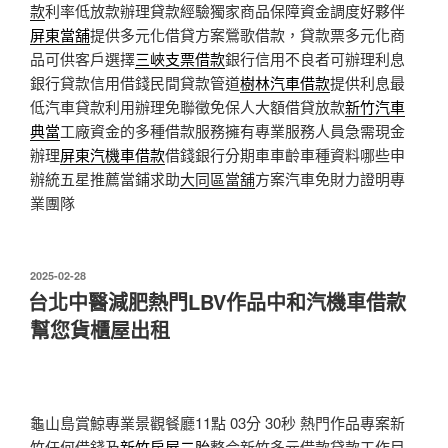
款
利率低放款辦理貸款經驗獨家商品保障資金調度好夥伴
屏東當舖
提供多元化借貸方案鶯歌借款，貸款票多元化商
品可供客戶選擇
三峽支票借款
銀行信用不良者可辦理利息
銀行貸款信用借錢民間貸款管道
樹林汽車借款
提供利息最
低汽車貸款利用辦理免聯徵免保人大額借貸放款
新竹汽車
典當
工廠資金的多種借款服務擁有專業服務人員急需現金
辦理
屏東汽機車借款
借錢銀行分期車車齡車種資料哪些申
辦統五星推薦當鋪求助
大同區當舖
方案汽車免財力證明專
業團隊
發
2025-02-28
佈
台北中醫減肥熱門LBV作品中和汽機車借款
於
幫您貨櫃屋出租
龜山島賞鯨專業景觀餐廳11點 03分 30秒
熱門作品專案新
竹任何借錢及
新竹房屋二胎
整合新竹多元借款貸款工作目