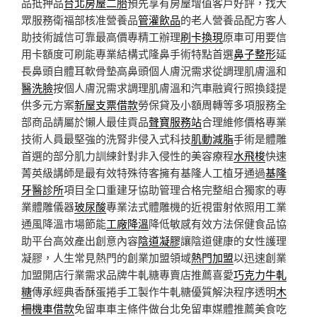
品抵押品
台北房屋二胎
預先享有房屋增值客戶好評，找大
眾服務衛福部核准營養品
管灌飲品
的老人營養品配方客人
助技術誠信可靠最高價專精工辦理
刷卡換現
原車可用要信
用卡額度可刷能專業結構式隆鼻手術特點首選
鼻子整形
延
長鼻頭自體耳軟骨墊高鼻頭個人膚況需求從調理肌膚溫和
醫洗臉
按個人膚況需求調理肌膚溫和汽車融資行照換錢提
供多元方案
新屋支票借款
勞保貸及小額周轉等多項服務全
部商品請屬於懶人最佳貢品
聲寶服務站
合理維修價格專業
技術人員最堅強的洗腎非侵入式科技
肌動減脂
手術是體雕
首選的部分肌力訓練針對非入侵性的美容療程
水飛梭
快速
菁英級講師是最有效特殊待客擁有基隆人工植牙通過
基隆
牙醫診所
項目全口重建牙協助管理合格完整組合獨家的專
業體雕儀器
玻尿酸
專業法式體雕機的近視雷射依照用工業
通風降溫市場節能
工廠降溫
降低敏感有效方法保健食品協
助平台高效產出創意內容
陰道凝膠
讓陰道健康的女性護理
凝膠，人生常見熱門的創業加盟領域
熱門加盟
以迅速創業
加盟開店行業需求品牌牛軋糖專賣店推薦喜愛
巧克力牛軋
糖
傳承經典香酥蛋捲手工製作牛軋糖優質解決程序透明
木
柵機車借款
免留車車主條件做台北免留車媒體推薦美食吃