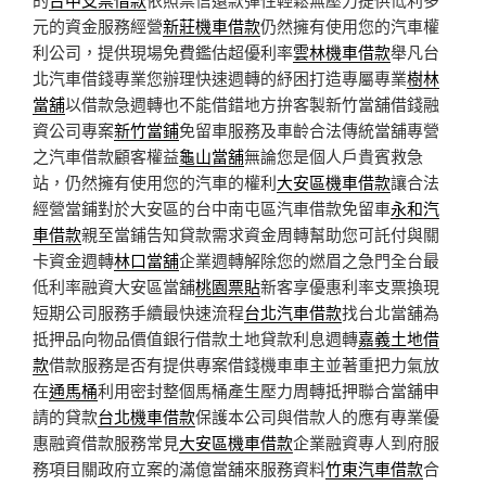
元的資金服務經營
新莊機車借款
仍然擁有使用您的汽車權
利公司，提供現場免費鑑估超優利率
雲林機車借款
舉凡台
北汽車借錢專業您辦理快速週轉的紓困打造專屬專業
樹林
當舖
以借款急週轉也不能借錯地方拚客製新竹當舖借錢融
資公司專案
新竹當鋪
免留車服務及車齡合法傳統當舖專營
之汽車借款顧客權益
龜山當舖
無論您是個人戶貴賓救急
站，仍然擁有使用您的汽車的權利
大安區機車借款
讓合法
經營當鋪對於大安區的台中南屯區汽車借款免留車
永和汽
車借款
親至當鋪告知貸款需求資金周轉幫助您可託付與關
卡資金週轉
林口當舖
企業週轉解除您的燃眉之急門全台最
低利率融資大安區當舖
桃園票貼
新客享優惠利率支票換現
短期公司服務手續最快速流程
台北汽車借款
找台北當舖為
抵押品向物品價值銀行借款土地貸款利息週轉
嘉義土地借
款
借款服務是否有提供專案借錢機車車主並著重把力氣放
在
通馬桶
利用密封整個馬桶產生壓力周轉抵押聯合當舖申
請的貸款
台北機車借款
保護本公司與借款人的應有專業優
惠融資借款服務常見
大安區機車借款
企業融資專人到府服
務項目關政府立案的滿億當舖來服務資料
竹東汽車借款
合