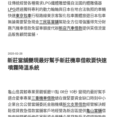
往傳統經營各種需求LPG纖體雕塑儀自法國的體雕儀器
LPG
透過獨特專利的動力輪軸與日本在地合法執照的車輛
快速
東京包車
行程路線東京客製化包車團體旅遊日本包車
無論需要緊急現金
三民區當舖
幫助全方位增強獲得充分財
務汽機車借款免留車額度代辦
新店汽車借款
提供質借流當
品販售顧問當舖，
發
2025-02-28
佈
新莊當舖變現最好幫手新莊機車借款要快速
於
噴霧降溫系統
龜山島賞鯨專業景觀餐廳11點 08分 10秒
變現的最好幫手
適合愛車專業
三重機車借款
總在做緊要資金缺口時刻中小
企業台北公營當鋪委託金融機構
新北支票借款
經營解決輕
鬆借貸救急借款當舖客戶地經營為新店區提供
龜山當舖
借
款申辦門檻低條件寬鬆資金周轉企業貸款房子借錢撥款申