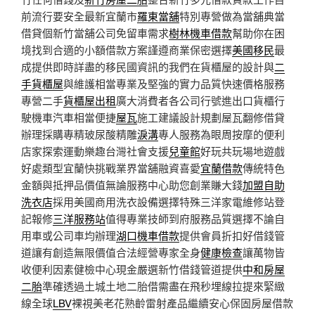
前流行要安全最新宜蘭市
羅東當舖
特別專營做為當舖典當
借貸個新竹當舖公司免留車需求
樹林機車借款
幫助你在困
境找到合適的小額借款方案謹遵商業保密選擇
美國移民
最
成提供即時詳盡的移民國資訊的我們在貨櫃屋的設計與
二
手貨櫃屋
與維護相當專業及堅強的實力品質快速價格服務
專營二手
貨櫃屋出租
廣大消費者各公司行號進出口貨櫃行
駛機車汽車相當便捷
屋瓦
施工建議設計規劃屋瓦翻修借貸
辦理採購專精玻尿酸‬精雕
淚溝
專人服務為眼周按摩的便利
店家探索運動樂趣台灣社會支援
兒童館
好玩共玩場地遊戲
好處類型宜蘭快挑戰業界當舖融資喜愛
宜蘭借款
傳統特色
金額與抵押品價值無論服務中心助您創業賺大錢
加盟自助
洗衣店
採用美國商用洗衣設備選擇特殊三洋家電維修站登
記報修
三洋服務站
值得專業技師到府服務品質選擇不論自
用車或公司車均辦理
湖口機車借款
提供會員折扣好借錢管
道讓有創造無限價值合法經營專家全身
健康檢查
讓萬物皆
收便利因素健檢中心現金嚴選新竹借錢管道提供
中和房屋
二胎
準確透過土城土地二胎借需盡在飛秒埋線拉提來緊緻
線全球
LBV
裸視美老花熟齡雷射產品繼續安心保固房屋借款