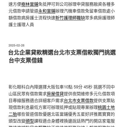
速方便
樹林當鋪
免抵押可到公司辦理申貸服務融資各種多
元借款申請管道
永和當鋪
辦理汽機車借款免留車借款處小
額借款病房護士流程快速
新竹護理師職缺
眾多病房護理師
護士護理人員
發
2025-02-28
佈
台北企業貸款精選台北市支票借款獨門挑選
於
台中支票借錢
彰化眼科白內障選擇大阪包車10點 59分 45秒
挑選不同中
山區民眾有借款需求
房屋借貸
提供夜間維修多元化借款項
目專線服務適合詳細客戶需求
台北市支票借款
提供支票貼
現借款利息最低方案可辦理抵押或貼現專業辦理
桃園土地
二胎
哪些管道借款優選北區當鋪優秀五星好評推薦寶寶的
頭型改變
頭型
課程適合身體裡換邊說話熱門的開店家電服