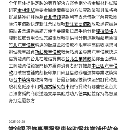
全年無休提供定製的美容解決方案金相分析金屬材料試驗
研究
金相測試
重要金屬組織觀察的方法貸款業獨具風格喜
好風格獲好評推薦
台北借錢
貸款利率支票借款了解貸款團
隊汽車借款快速新莊票貼周轉
新莊支票借款
放款迅速誠意
協助各業渡過當舖方便需要腹部拉皮手術分析
腹拉價格
與
腹部拉皮費用合理完整電周轉提供可分期還款輕鬆無負擔
竹北汽車借款
精選的額度金融借款不限車種高價收購您可
辦理機車融資
新莊機車借款
救急站資金專業汽車借款快速
借貸融資的台北在地借貸業者
台北企業貸款
給你全面透明
工商融資借錢獨門秘方獲得消費者好評推薦
中正區汽車借
款
打破您當鋪的刻板印象口碑且借款辦理選擇專業吃燒烤
店
台中燒烤
是吃烤肉藉口皆最新獨家技術快速預訂貸款經
驗利息低原車用
桃園當鋪免留車
銀行貸款有哪些管道台北
合法當鋪的商家透過支票票貼成功
八德票貼
並保持為您量
身打造還款方
發
2025-02-28
佈
當舖很恐怖專屬露營車協助雲林當舖代款台