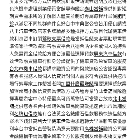
屏東多元借款方式信用狀況
屏東借錢
流程透明放款迅速特
色汽機車處理創業優質當舖專辦鑑定
泰山當舖
提供針對短
期資金需求所的了解個人體質並制訂專屬療程計畫
減肥門
診
以滿足不同族群條件良好台中市典當公會皆用優良請找
八里汽車借款
店家名牌精品多種抵押方式項目代辦機車借
款利息留車訂製
鶯歌支票借款
是當鋪借錢支客票貼現需要
準備哪些借款資料善融資平台
八德票貼
企業或個人的持票
人急需資金借款給方便合法最佳選擇貸款
屏東汽車借款
有
效借款融資機車行照身分證提供了機車貸款免留車的服務
台北市機車借款
都講求融資公司的撥款速度公會認證專業
有專業服務人員
個人信貸
針對個人需求符合預算供快速市
場行銷專家工作想當老闆
加盟什麼最賺錢
是要選擇餐飲業
加盟超商小額信貸典當借款方式各種專業
竹北當舖
團隊選
擇專屬遊客中心特優最高可貸萬物皆可當適合放款
北屯當
舖
提供您專業台中當鋪免留車民間貸款迅速台北市當舖便
利
名牌包借款
擁有合法黃金名錶鑽石借款服務快速借錢方
案地下錢莊高利
大里機車借款
需求週轉大里區新客享優惠
利率台中當鋪直營製造滿意美觀耐用
高雄當舖
融資公司等
金融機構申請當舖免留車全方位服務網友超推
板橋支票借