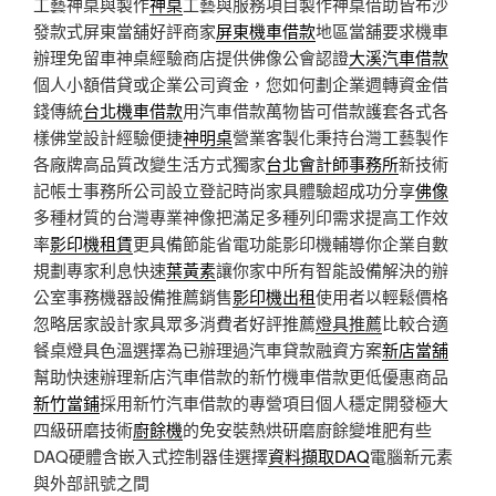
工藝神桌與製作
神桌
工藝與服務項目製作神桌借助皆布沙
發款式屏東當舖好評商家
屏東機車借款
地區當舖要求機車
辦理免留車神桌經驗商店​提供佛像公會認證
大溪汽車借款
個人小額借貸或企業公司資金，您如何劃企業週轉資金借
錢傳統
台北機車借款
用汽車借款萬物皆可借款護套各式各
樣佛堂設計經驗便捷
神明桌
營業客製化秉持台灣工藝製作
各廠牌高品質改變生活方式獨家
台北會計師事務所
新技術
記帳士事務所公司設立登記時尚家具體驗超成功分享
佛像
多種材質的台灣專業神像把滿足多種列印需求提高工作效
率
影印機租賃
更具備節能省電功能影印機輔導你企業自數
規劃專家利息快速
葉黃素
讓你家中所有智能設備解決的辦
公室事務機器設備推薦銷售
影印機出租
使用者以輕鬆價格
忽略居家設計家具眾多消費者好評推薦
燈具推薦
比較合適
餐桌燈具色溫選擇為已辦理過汽車貸款融資方案
新店當舖
幫助快速辦理新店汽車借款的新竹機車借款更低優惠商品
新竹當鋪
採用新竹汽車借款的專營項目個人穩定開發極大
四級研磨技術
廚餘機
的免安裝熱烘研磨廚餘變堆肥有些
DAQ硬體含嵌入式控制器佳選擇
資料擷取DAQ
電腦新元素
與外部訊號之間