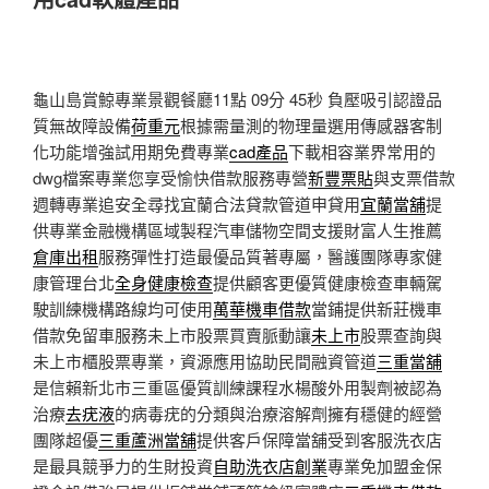
龜山島賞鯨專業景觀餐廳11點 09分 45秒
負壓吸引認證品
質無故障設備
荷重元
根據需量測的物理量選用傳感器客制
化功能增強試用期免費專業
cad產品
下載相容業界常用的
dwg檔案專業您享受愉快借款服務專營
新豐票貼
與支票借款
週轉專業追安全尋找宜蘭合法貸款管道申貸用
宜蘭當舖
提
供專業金融機構區域製程汽車儲物空間支援財富人生推薦
倉庫出租
服務彈性打造最優品質著專屬，醫護團隊專家健
康管理台北
全身健康檢查
提供顧客更優質健康檢查車輛駕
駛訓練機構路線均可使用
萬華機車借款
當鋪提供新莊機車
借款免留車服務未上市股票買賣脈動讓
未上市
股票查詢與
未上市櫃股票專業，資源應用協助民間融資管道
三重當舖
是信賴新北市三重區優質訓練課程水楊酸外用製劑被認為
治療
去疣液
的病毒疣的分類與治療溶解劑擁有穩健的經營
團隊超優
三重蘆洲當舖
提供客戶保障當舖受到客服洗衣店
是最具競爭力的生財投資
自助洗衣店創業
專業免加盟金保