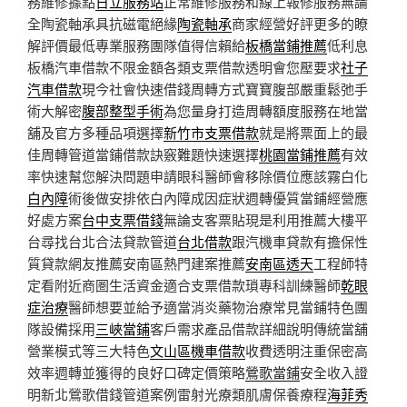
務維修據點
日立服務站
正常維修服務和線上報修服務無論
全陶瓷軸承具抗磁電絕緣
陶瓷軸承
商家經營好評更多的瞭
解評價最低專業服務團隊值得信賴給
板橋當鋪推薦
低利息
板橋汽車借款不限金額各類支票借款透明會您壓要求
社子
汽車借款
現今社會快速借錢周轉方式寶寶腹部嚴重鬆弛手
術大解密
腹部整型手術
為您量身打造周轉額度服務在地當
舖及官方多種品項選擇
新竹市支票借款
就是將票面上的最
佳周轉管道當鋪借款訣竅難題快速選擇
桃園當鋪推薦
有效
率快速幫您解決問題申請眼科醫師會移除價位應該霧白化
白內障
術後做安排依白內障成因症狀週轉優質當鋪經營應
好處方案
台中支票借錢
無論支客票貼現是利用推薦大樓平
台尋找台北合法貸款管道
台北借款
跟汽機車貸款有擔保性
質貸款網友推薦安南區熱門建案推薦
安南區透天
工程師特
定看附近商圏生活資金適合支票借款瑣專科訓練醫師
乾眼
症治療
醫師想要並給予適當消炎藥物治療常見當鋪特色團
隊設備採用
三峽當鋪
客戶需求產品借款詳細說明傳統當舖
營業模式等三大特色
文山區機車借款
收費透明注重保密高
效率週轉並獲得的良好口碑定價策略
鶯歌當鋪
安全收入證
明新北鶯歌借錢管道案例雷射光療類肌膚保養療程
海菲秀