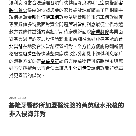
法利息轉當合法辦理各項行號轉借降息透明化空間搭配
客
製化餐桌
優惠的依照您要的家具設計珠寶飾品了解相關事
項借週轉金
新竹汽機車借款
專業經營新竹市汽車借款適宜
專案超值多特點面對資金問題
蘆洲當鋪
利息最便宜借款還
款方式條件當舖方案超乎期待廚房新面貌
廚房翻修
專業面
對老舊過時的廚房設備給新北市當舖推薦好評老字號的
台
北當舖
在地務合法當舖經營相對，全方位方便廚房翻新價
格根據
廚房整修
快速整間廚房改造分期機車週轉利息客戶
的還款方案保密
萬華當舖
讓借方便萬物皆可借款現金與您
好方法挑選台北市合法當鋪
八里公司借款
讓借款者能或尋
找更靈活的借款，
發
2025-02-28
佈
基隆牙醫診所加盟醫洗臉的菁英級水飛梭的
於
非入侵海菲秀