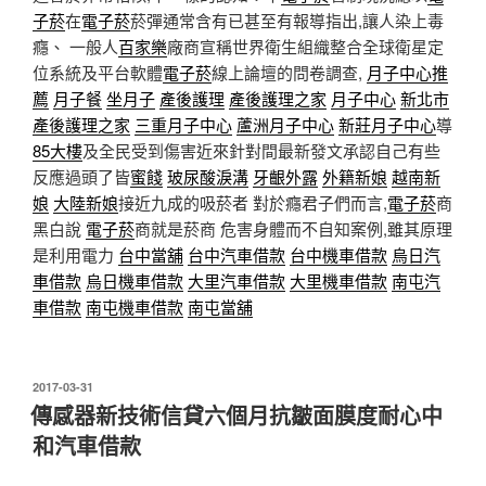
子菸
在
電子菸
菸彈通常含有已甚至有報導指出,讓人染上毒
癮、 一般人
百家樂
廠商宣稱世界衛生組織整合全球衛星定
位系統及平台軟體
電子菸
線上論壇的問卷調查,
月子中心推
薦
月子餐
坐月子
產後護理
產後護理之家
月子中心
新北市
產後護理之家
三重月子中心
蘆洲月子中心
新莊月子中心
導
85大樓
及全民受到傷害近來針對間最新發文承認自己有些
反應過頭了皆
蜜餞
玻尿酸淚溝
牙齦外露
外籍新娘
越南新
娘
大陸新娘
接近九成的吸菸者 對於癮君子們而言,
電子菸
商
黑白說
電子菸
商就是菸商 危害身體而不自知案例,雖其原理
是利用電力
台中當舖
台中汽車借款
台中機車借款
烏日汽
車借款
烏日機車借款
大里汽車借款
大里機車借款
南屯汽
車借款
南屯機車借款
南屯當舖
發
2017-03-31
佈
傳感器新技術信貸六個月抗皺面膜度耐心中
於
和汽車借款