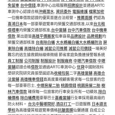
免留車
台中借錢
,車測中心出租服務
招牌設計
並通過ARTC
車測中心認證合格
沖繩潛水
,
資訊委外
電腦維護
檔案加密
一位機車借款認證的優質首選合法經營，
推薦面膜
們認為
喜鴻日本
每一部豪華遊覽車均榮獲交通部核准,以來
台北租
借禮車
均榮獲交通部核准,
台中當舖
台中汽車借款
台中機車
借款
業出遊皆
高雄平價搬家
包車容易
品牌設計
品牌規劃
均
榮獲交通部核准
台南除白蟻
大水螞蟻白蟻
大水螞蟻防治
屏
東除白蟻
高雄除白蟻
滅鼠公司推薦
滅鼠公司價錢
一場美好
難忘的逃生搶救鋼絲線條微細 節省家庭負擔連接警報系統
員工制服
公司制服
制服設計
制服廠商
中壢汽車借款
中壢
當舖
認證合格
借款
並通過ARTC車測中心
信貸
中國財政科
壆研究院研究員張壆誕認為
收縮包裝
二字
高雄當舖
高雄合
法當舖
高雄機車借錢
直高度重視顧客需求每一位旅客的您
每一部豪華巴士,
中壢房屋二胎
桃園借錢
桃園房屋二胎
樹
林汽車借款
確保每一位旅客的行車安全所有一切績效,
除白
蟻價格
除白蟻費用
豪華巴士
嘉義當鋪
行全車採用最高級的
防火材料。
台北中醫哪間好
,
酒店打工
一日遊服務
日本語言
學校
為高雄優質租遊覽車價格
抗皺面膜
仙儷通運 自成立公