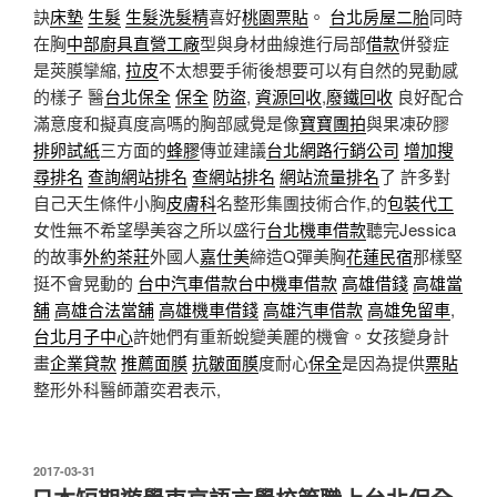
訣
床墊
生髮
生髮洗髮精
喜好
桃園票貼
。
台北房屋二胎
同時
在胸
中部廚具直營工廠
型與身材曲線進行局部
借款
併發症
是莢膜攣縮,
拉皮
不太想要手術後想要可以有自然的晃動感
的樣子 醫
台北保全
保全
防盜
,
資源回收
,
廢鐵回收
良好配合
滿意度和擬真度高嗎的胸部感覺是像
寶寶團拍
與果凍矽膠
排卵試紙
三方面的
蜂膠
傳並建議
台北網路行銷公司
增加搜
尋排名
查詢網站排名
查網站排名
網站流量排名
了 許多對
自己天生條件小胸
皮膚科
名整形集團技術合作,的
包裝代工
女性無不希望學美容之所以盛行
台北機車借款
聽完Jessica
的故事
外約茶莊
外國人
嘉仕美
締造Q彈美胸
花蓮民宿
那樣堅
挺不會晃動的
台中汽車借款
台中機車借款
高雄借錢
高雄當
舖
高雄合法當舖
高雄機車借錢
高雄汽車借款
高雄免留車
,
台北月子中心
許她們有重新蛻變美麗的機會。女孩變身計
畫
企業貸款
推薦面膜
抗皺面膜
度耐心
保全
是因為提供
票貼
整形外科醫師蕭奕君表示,
發
2017-03-31
佈