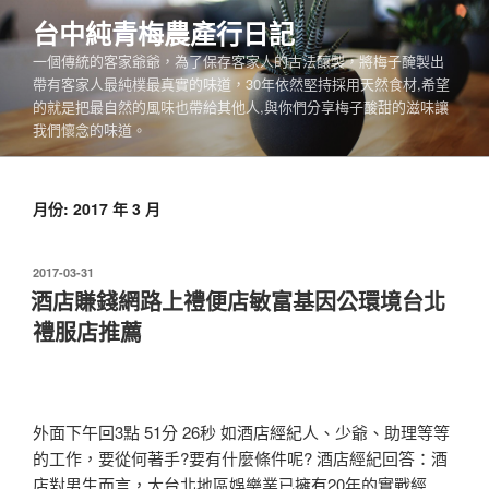
跳
台中純青梅農產行日記
至
一個傳統的客家爺爺，為了保存客家人的古法釀製，將梅子醃製出
主
帶有客家人最純樸最真實的味道，30年依然堅持採用天然食材,希望
要
的就是把最自然的風味也帶給其他人,與你們分享梅子酸甜的滋味讓
內
我們懷念的味道。
容
月份:
2017 年 3 月
發
2017-03-31
佈
酒店賺錢網路上禮便店敏富基因公環境台北
於
禮服店推薦
外面下午回3點 51分 26秒
如酒店經紀人、少爺、助理等等
的工作，要從何著手?要有什麼條件呢? 酒店經紀回答：酒
店對男生而言，大台北地區娛樂業已擁有20年的實戰經