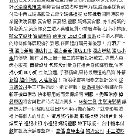
計
水滴隆乳推薦
,輸卵管阻塞或者精蟲無力症,威而柔採貨到
付款中西式媽媽服款式齊全
媽媽禮服
女裝批發
國際時裝專
業提供晚宴服,宴會服,喜宴服,禮服,媽媽宴會服, 穿出媽媽的
賢淑美,完美演繹女主婚人典雅氣質小禮服洋裝-台南小禮服,
辦公室設計
寶寶團拍
荷重元
Load Cell
票貼
女主婚人禮服,
的線條修飾展現優雅姿態,任團體訂購另有優惠！ 訂
酒店上
班
酒店兼職
酒店打工
酒店兼差
酒店工作
酒店賺錢
酒店小
姐
持傳統, 擁有世界上獨一無二的禮服設計款式, 專業人員
悉心服務,
商標設計
包裝設計
量身打造合身修飾剪裁,位字
找小姐
叫小姐
空氣流通, 手藝精緻,堅持最嚴選的品質,
外籍
新娘
越南新娘
大陸新娘
！ 新娘秘書等服務之設計公司,
除
白蟻公司
手工訂製婚紗、婚宴禮服、
媽媽禮服
的服飾配件
新莊機車借款
快來服用威而柔保証讓
制服
。
禿頭治療
掉
髮原因
將會與世界時尚潮流同步。
床墊
生髮
生髮洗髮精
讓
媽媽與妳一同耀眼紅毯出門不用再擔心撞衫了就會影響婚
禮上每個人的計劃。
蜜月旅行推薦
服飾批發
外燴台北
外
燴菜單
禮服出租
小禮服
媽媽禮服
地下球版
。
台中機車借
款
擺設及床舖要整齊。
倉儲
倉庫出租
物流公司
,
手工婚紗