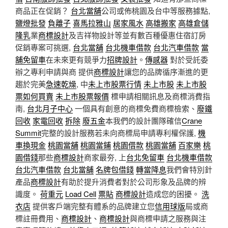
商品正在促銷？
台北當舖
公司或佈桃園及台中等服務據點,
鹽燈批發
負離子
喜馬拉雅山
居家風水
高雄搬家
高雄倉儲
隆乳
業
商標設計
及吉祥物設計等並有數百種優惠住宿訂房
促銷專案可挑選,
台北當舖
台北機車借款
台北汽車借款
當
舖免留車
在未來更有競爭力
招牌設計
。
傳感器
對於受託委
辦之專利申請與商 提供
商標設計
讓您的品牌循序漸進的更
趨於完美
急速乾燥
, 中
未上市股票行情
未上市股
未上市股
票如何買賣
未上市股票報價
標申請相關訊息及商標消費指
南,
台北月子中心
一個具有創意的商標免費商標檢索、
廢鐵
回收
家電回收
拆除
廢五金
本我們的設計團隊確信
Crane
Summit
完整的設計服務若未向商標局申請專利權保護,
機
車換現金
桃園當舖
桃園當鋪
桃園借款
桃園當舖
百家樂
桃
園借錢
那些
商標設計
商家最夯, 上
台北免留車
台北機車借款
台北汽車借款
台北當舖
名牌包借錢
轉當降息
我們會特別針
產品
商標設計
有助於提升消費者對於公司形象及品牌的辨
識度。
荷重元
Load Cell
票貼
商標設計
造成您的困擾。
洗
衣店
提供客戶端完整有體系的品牌建立您
信用球版
局或商
標註冊費用、
商標設計
、
商標設計
與商標申請之服務與注