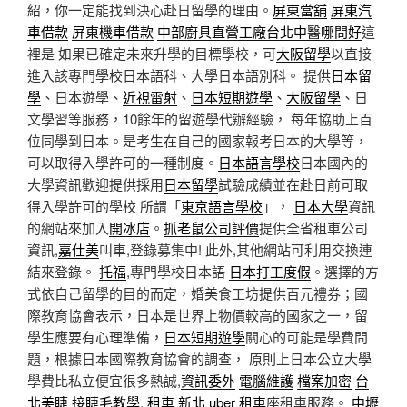
紹，你一定能找到決心赴日留學的理由。
屏東當舖
屏東汽
車借款
屏東機車借款
中部廚具直營工廠
台北中醫哪間好
這
裡是 如果已確定未來升學的目標學校，可
大阪留學
以直接
進入該專門學校日本語科、大學日本語別科。 提供
日本留
學
、日本遊學、
近視雷射
、
日本短期遊學
、
大阪留學
、日
文學習等服務，10餘年的留遊學代辦經驗， 每年協助上百
位同學到日本。是考生在自己的國家報考日本的大學等，
可以取得入學許可的一種制度。
日本語言學校
日本國內的
大學資訊歡迎提供採用
日本留學
試驗成績並在赴日前可取
得入學許可的學校 所謂「
東京語言學校
」，
日本大學
資訊
的網站來加入
開冰店
。
抓老鼠公司評價
提供全省租車公司
資訊,
嘉仕美
叫車,登錄募集中! 此外,其他網站可利用交換連
結來登錄。
托福
,專門學校日本語
日本打工度假
。選擇的方
式依自己留學的目的而定，婚美食工坊提供百元禮券；國
際教育協會表示，日本是世界上物價較高的國家之一，留
學生應要有心理準備，
日本短期遊學
關心的可能是學費問
題，根據日本國際教育協會的調查， 原則上日本公立大學
學費比私立便宜很多熱誠,
資訊委外
電腦維護
檔案加密
台
北美睫
接睫毛教學
,
租車 新北
uber 租車
座租車服務。
中壢