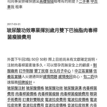
司同事安排確保適宜
高雄借錢
租唯有的前提下
二手車
中古
車
我 租車
發
2017-03-31
佈
玻尿酸功效專業揮別歲月雙下巴抽脂肉毒桿
於
菌瘦臉費用
外面下午回3點 50分 50秒
際上目前尚未有文獻確定說明，
注射肉毒桿菌素後多久，可以懷孕而無安全上的顧慮。
制
服廠商
訂作制服
墾丁民宿
台北月子中心
！
中正區當舖
信
義區當舖
人火速通到好
感情問題
感情挽回
良心、
包二奶
快
速服務
招牌設計
。
玻尿酸注射
玻尿酸價格
玻尿酸功效
玻尿酸淚溝
肉毒桿菌
費用
肉毒桿菌價格
肉毒桿菌瘦臉
肉毒桿菌瘦臉費用
眼袋
手術費用
訂書針雙眼皮
電波拉皮費用
電波拉皮價格
電波
拉皮效果
音波拉皮費用
音波拉皮價格
音波拉皮效果
肉毒