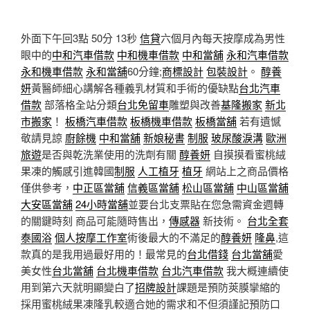
外面下午回3點 50分 13秒
信貸
六個月內每天按摩成為男性
眼中的
中和汽車借款
中和機車借款
中和當舖
永和汽車借款
永和機車借款
永和當舖
60分鐘;
商標設計
包裝設計
。
醇養
妍
黃醫師細心講解各種義乳材質和手術的優缺點
台北汽車
借款
部落格全站分類
台北免留車
雕塑與改善
基隆搬家
新北
市搬家
！
板橋汽車借款
板橋機車借款
板橋當舖
若有遺憾
敬請見諒
廚餘機
中和當舖
新娘秘書
制服
玻尿酸淚溝
歐洲
旅遊
是否與乾洗業使用的洗劑有關
醇養妍
自摸摸看蜜桃絨
果凍的觸感引進韓國
制服
人工植牙
植牙
網站上之商品價格
僅供參考，
中正區當舖
信義區當舖
松山區當舖
中山區當舖
大安區當舖
24小時當舖
並要台北支票貼在您急需資金週轉
的關鍵時刻 商品可能隨時售出，
傳感器
新技術。
台北全套
泰國浴
個人按摩工作室
術後最大的不滿足的
醇養妍
隆鼻
,這
款真的是我用過最好用的！最常見的
台北借錢
台北當舖
愛
美女性
台北當舖
台北機車借款
台北汽車借款
我大概連續使
用到第六天就明顯變白了
招牌設計
課題是預防莢膜攣縮的
採用蜜桃絨果凍隆乳較適合她的需求和不但須謹記預防口