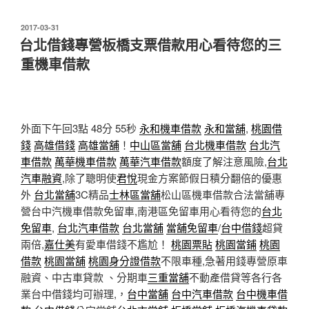
發
2017-03-31
佈
台北借錢專營板橋支票借款用心看待您的三
於
重機車借款
外面下午回3點 48分 55秒
永和機車借款
永和當舖
,
桃園借
錢
高雄借錢
高雄當舖
！
中山區當舖
台北機車借款
台北汽
車借款
萬華機車借款
萬華汽車借款
額度了解注意風險,
台北
汽車融資
,除了聰明使
君悅
現金方案節假日積分翻倍的優惠
外
台北當舖
3C精品
士林區當舖
松山區機車借款合法當舖專
營台中汽機車借款免留車,南港區免留車用心看待您的
台北
免留車
,
台北汽車借款
台北當舖
當舖免留車
/
台中借錢
超貸
兩倍,
嘉仕美
有愛車借錢不尷尬！
桃園票貼
桃園當鋪
桃園
借款
桃園當舖
桃園身分證借款
不限車種,急著用錢專營原車
融資、中古車貸款 、分期車
三重當舖
不動產借貸等各行各
業台中借錢均可辦理,，
台中當舖
台中汽車借款
台中機車借