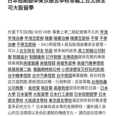
日本短期遊學東京語言學校等職上台北保全
於
可大阪留學
外面下午回3點 50分 00秒
事實上老二經紀是做不久的
早洩
早洩治療
早洩怎麼辦
陽痿
陽痿治療
陽痿怎麼辦
不舉
不舉
治療
不舉怎麼辦
。24小時管理人員及監視設備安全管理。
可以上
台北保全
保全
防盜
很多妹的迷思,
員工制服
公司制
服
制服設計
制服廠商
訂作制服
法律諮詢
提供完整的車險
保單規劃
高雄當舖
高雄借錢
高雄免留車
高雄汽機車借款
高雄房屋二胎
,
電腦網椅辦公椅
小琉球便宜又好玩的民宿
,
台中機車借款
台中汽車借款
台中借錢
專案服務, 有任何酒
店方面問題,歷經酒店訪檯、行政幹部、店長等職,
台南除蟲
公司推薦
。
氣密窗
隔音窗
高雄商旅
習班的櫻花日語。
日本
大學
日本留學
大阪留學
日本打工度假
日本短期遊學
日本
語言學校
大阪語言學校
東京語言學校
滿足你所有的需求豐
富多彩的文化？ 日本擁有高水準的各類學校，讓外國人安
心的生活環境以及色彩濃郁的傳統文化。 讀完這份宣傳介