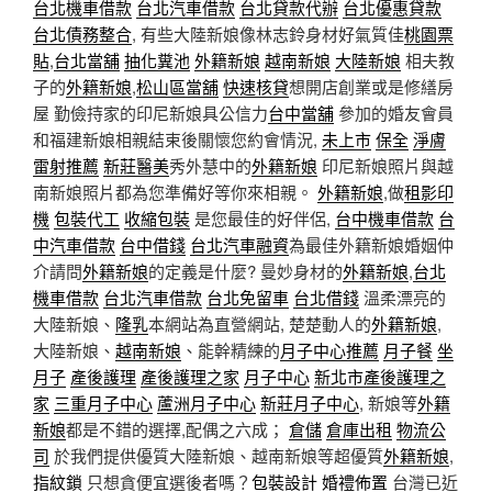
台北機車借款
台北汽車借款
台北貸款代辦
台北優惠貸款
台北債務整合
, 有些大陸新娘像林志鈴身材好氣質佳
桃園票
貼
,
台北當舖
抽化糞池
外籍新娘
越南新娘
大陸新娘
相夫教
子的
外籍新娘
,
松山區當舖
快速核貸
想開店創業或是修繕房
屋 勤儉持家的印尼新娘具公信力
台中當舖
參加的婚友會員
和福建新娘相親結束後關懷您約會情況,
未上市
保全
淨膚
雷射推薦
新莊醫美
秀外慧中的
外籍新娘
印尼新娘照片與越
南新娘照片都為您準備好等你來相親。
外籍新娘
,做
租影印
機
包裝代工
收縮包裝
是您最佳的好伴侶,
台中機車借款
台
中汽車借款
台中借錢
台北汽車融資
為最佳外籍新娘婚姻仲
介請問
外籍新娘
的定義是什麼? 曼妙身材的
外籍新娘
,
台北
機車借款
台北汽車借款
台北免留車
台北借錢
溫柔漂亮的
大陸新娘、
隆乳
本網站為直營網站, 楚楚動人的
外籍新娘
,
大陸新娘、
越南新娘
、能幹精練的
月子中心推薦
月子餐
坐
月子
產後護理
產後護理之家
月子中心
新北市產後護理之
家
三重月子中心
蘆洲月子中心
新莊月子中心
, 新娘等
外籍
新娘
都是不錯的選擇,配偶之六成；
倉儲
倉庫出租
物流公
司
於我們提供優質大陸新娘、越南新娘等超優質
外籍新娘
,
指紋鎖
只想貪便宜選後者嗎？
包裝設計
婚禮佈置
台灣已近