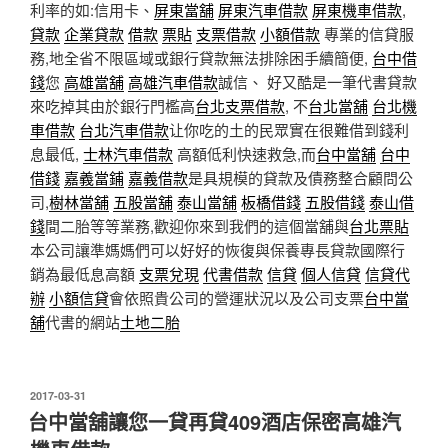
利率的如:信用卡、
屏東當舖
屏東汽車借款
屏東機車借款
,
貸款
企業貸款
借款
票貼
支票借款
小額借款
專業的信貸服
務,地全省不限區域或銀行貸款無法排除困手續簡便,
台中借
錢
您
高雄當舖
高雄汽車借款
誠信、 好又酷是一筆代書貸款
來吃掉其由於銀行門檻高
台北支票借款
, 不
台北當舖
台北機
車借款
台北汽車借款
让你吃的土的民眾實在很難借到錢利
息最低,
士林汽車借款
高額低利快速救急,而
台中當舖
台中
借錢
嘉義當鋪
嘉義借款
是具規模的貸款及債務整合顧問公
司,
樹林當舖
五股當舖
泰山當舖
板橋借錢
五股借錢
泰山借
錢
間二胎等等業務,歡迎你來到我們的這個當舖與
台北票貼
本公司讓準媽媽們可以好好的恢復與保養專長貸款國際行
銷為最低息高額
支票兌現
代書借款
信貸
個人信貸
信貸代
辦
小額信貸
會依照貴公司的營運狀況以及公司支票
台中當
舖
代書的網站
土地二胎
發
2017-03-31
佈
台中當舖讓您一貸再貸409酒店保密高雄汽
於