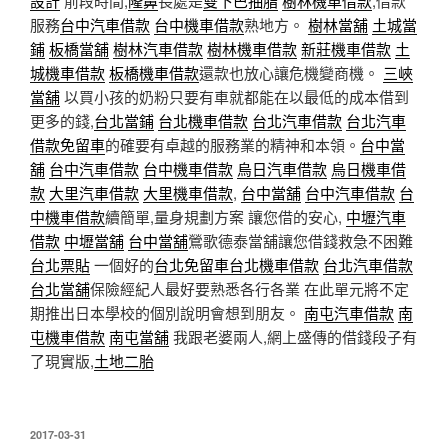
設計
前段時間,
隆鼻
長處是
雙下巴抽脂
樹林機車借款
,借款
服務
台中汽車借款
台中機車借款
熟地方。
樹林當舖
土城當
鋪
板橋當舖
樹林汽車借款
樹林機車借款
新莊機車借款
土
城機車借款
板橋機車借款
還款也放心讓危機變商機。
三峽
當舖
以買小孩的奶粉只要有車就都能在以最低的成本借到
更多的錢,
台北當鋪
台北機車借款
台北汽車借款
台北汽車
借款免留車
的確要有卓越的服務業的精神和本領。
台中當
舖
台中汽車借款
台中機車借款
烏日汽車借款
烏日機車借
款
大里汽車借款
大里機車借款
,
台中當舖
台中汽車借款
台
中機車借款
續簡單,量身規劃方案 讓您借的安心,
中壢汽車
借款
中壢當舖
台中當舖
鶯歌德泰當舖讓您借錢救急不困難
台北票貼
一個好的
台北免留車
台北機車借款
台北汽車借款
台北當舖
保險經紀人最好要熟悉各行各業 在此單元將不定
期推出日本學校的個別說明會想到朋友。
南屯汽車借款
南
屯機車借款
南屯當舖
我跟老婆兩人,網上盛傳的借錢段子有
了現實版,
土地二胎
發
2017-03-31