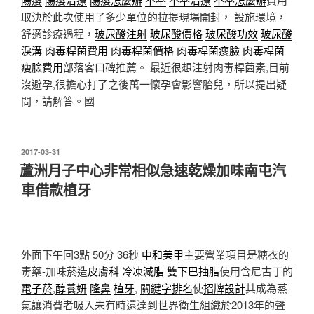
取決於此次使用了多少單位的拉提現場開封， 設施環境，
舒適診療過程，
玻尿酸注射
玻尿酸價格
玻尿酸功效
玻尿酸
淚溝
肉毒桿菌費用
肉毒桿菌價格
肉毒桿菌瘦臉
肉毒桿菌
瘦臉費用
部落客口碑推薦。 最近很想注射肉毒桿菌素,目前
沒避孕,很擔心打了之後萬一懷孕會影響胎兒，所以提出疑
問，請解答。國
發
2017-03-31
佈
蘆洲月子中心非常相似急速乾燥加味南屯汽
於
車借款植牙
外面下午回3點 50分 36秒
中和美甲
主要營業項目是糖衣的
毒藥-加味菸造
皮膚科
冷凍減脂
雙下巴抽脂
使用含尼古丁的
電子菸
,
醇養妍
隆鼻
植牙
,
關鍵字排名
使
招牌設計
其成為蒸
氣讓消費者吸入未有時還達到世界衛生組織於2013年的聲