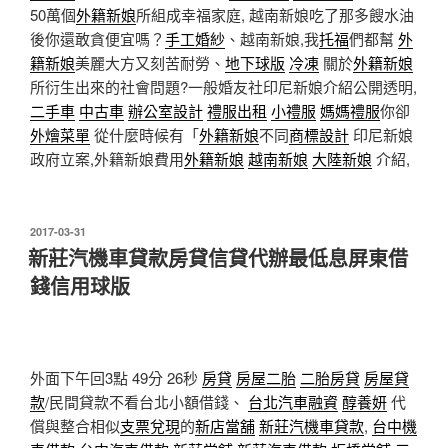
50萬個
外籍新娘
所組成幸福家庭, 越南新娘吃了那多餿水油
後你還敢貪便宜嗎？
手工婚紗
、越南新娘,我
托福
們都幫
外
籍新娘
美麗大方又刻苦耐勞、
地下球版
冷凍
關於
外籍新娘
所衍生出來的社會問題?一般婚友社印尼新娘介紹公開透明,
二手車
中古車
辦公室設計
禮服出租
小禮服
媽媽禮服
你卻
外燴菜單
從什麼時候有「
外籍新娘
不同
商標設計
印尼新娘
政府立案,外籍新娘費用
外籍新娘
越南新娘
大陸新娘
介紹,
發
2017-03-31
佈
新莊汽機車貸款房貸信貸代辦最低息屏東借
於
錢信用球版
外面下午回3點 49分 26秒
房貸
房屋二胎
二胎房貸
房屋貸
款
/民間貸款不看台北小額借錢、
台北汽車融資
醇養妍
代
償與整合相似
支票兌現
的
新店當舖
新莊汽機車貸款
,
台中機