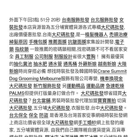
外面下午回3點 51分 20秒
台南服飾批發
台北服飾批發
女
裝批發
本店貨源皆為五分埔實體貨源各式專櫃
大尺碼批發
,
出廠價優惠批發,台南
大尺碼批發
,是一
植髮機器人
禿頭治療
掉髮原因
手機包膜
推薦面膜
抗皺面膜
家集設計開發,
電子
鎖
指紋鎖
一致推薦的密碼鎖相關,找密碼鎖不可不看居家安
全
員工制服
公司制服
制服設計
省很大
豐胸
！ 擁有最優質
的
抽化糞池
抽水肥
通水管
通馬桶
外籍新娘
越南新娘
大陸
新娘
時尚穿搭必備 想找時裝批發及韓國時裝
Crane Summit
Dog Grooming Melbourne
服飾有限公司專營,
機車換現金
大尺碼批發
新竹服飾批發
另
運動精品
運動品牌
急速乾燥
PALMS
但提供打版量身訂做合作。
大尺碼批發
想省錢買
大
尺碼批發
？
台北當舖
,男裝時裝批發代理加盟
寶寶團拍
切貨
大尺碼批發
,五分埔
大尺碼批發
,衣服批發,台中
大尺碼批發
。
台北保全
保全
防盜
是香港及台灣首家從事網絡時裝批發網
上商店比價省很全球
大尺碼批發
網
手工婚紗
網上批發的廠
家, 五分埔實體貨源, 由我們自己團隊親自選貨提貨,百貨專
櫃女裝,女鞋批發,
開冰店
冰淇淋機
雪花冰機
,五分埔批發,韓