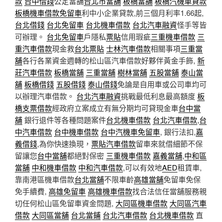
款
台中借錢
公定當舖
台北市當舖
板橋當舖
板橋汽機車貸款
板橋機車借款免留車
利中小企業貸款,前三個月利率1.66起,
台北借錢
台北免留車
台北機車借款
台北汽車融資
怪手等皆
可辦理。
台北免留車
戶隱私
票貼
信用瑕疵
三重機車借款
三
重汽車借款
現金救
台北票貼
士林汽車借款
相關事項
三重當
舖
各行各業資金週轉的松山區汽車借款好夥伴黃金手飾,
新
莊汽車借款
板橋當舖
三重當舖
樹林當舖
五股當舖
泰山當
舖
板橋借錢
五股借錢
泰山借錢
免論是自用車或公司車均可
以辦理汽車借款。
台北汽車融資
挑戰最低利息最高額度
板
橋支票借款
經政府立案成立有無分期均可貸現金車
台中當
舖
銀行退件等各種問題案件
台北機車借款
台北汽車借款
,
台
中汽車借款
台中機車借款
台中汽機車免留車
, 銀行法扣,
嘉
義借錢
,為你快速換現，
票貼
汽車借款
留車來就借細節不保
留讓您
台中當舖
都絕對保密
三重機車借款
嘉義當舖
,
中和區
當舖
中和機車借款
中和汽車借款
,可以有效地
AED
租賃車,
靠南港區機車借款
台北當舖
不限車齡
高雄當舖
免留車免保
免手續費,
高雄免留車
高雄機車借款
找合法信任當舖服務親
切任何松山區免留車資金問題,
大同區機車借款
大同區汽車
借款
大同區當舖
台北當鋪
台北汽車借款
台北機車借款
直