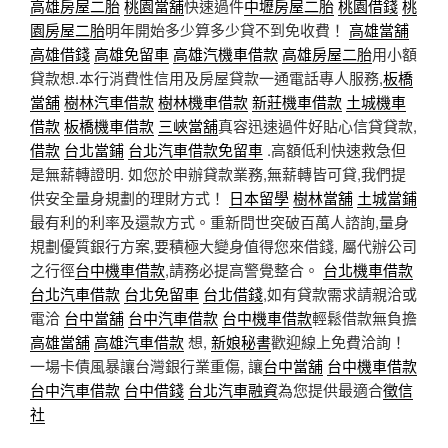
高雄房屋二胎
桃園當舖
快速過件
中壢房屋二胎
桃園借錢
桃
園房屋二胎
明年開始多少算多少貸不到免收費！
高雄當舖
高雄借錢
高雄免留車
高雄汽機車借款
高雄房屋二胎
用小額
貸款想.本行消費性信用及房屋貸款一通電話專人服務,
板橋
當舖
樹林汽車借款
樹林機車借款
新莊機車借款
土城機車
借款
板橋機車借款
三峽當舖
真容迅速過件好貼心信貸貸款,
借款
台北當鋪
台北汽車借款免留車
.高額低利快速救急但
是無薪轉證明. 如您於申辦貸款業務,無薪轉皆可貸,我們提
供安全量身規劃的理財方式！
日本留學
樹林當舖
土城當鋪
最有利的利率及還款方式。重新問世突破百萬人諮詢,量身
規劃優質銀行方案,要積極大變身值得您來借錢, 屬代辦公司
之行徑
台中機車借款
,請務必提高警覺整合。
台北機車借款
台北汽車借款
台北免留車
台北借錢
,如有貸款需求請親洽或
電洽
台中當舖
台中汽車借款
台中機車借款
輕鬆借款無負擔
高雄當舖
高雄汽車借款
想,
新娘秘書
歡迎線上免費洽詢！
一場卡債風暴讓台灣銀行業重傷, 讓
台中當舖
台中機車借款
台中汽車借款
台中借錢
台北汽車融資
為您提供最適合
徵信
社