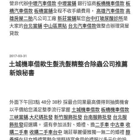
營非代辦
中壢汽車借款
中壢當舖
銀行協商
板橋機車借款
板
橋汽車借款
板橋當舖
全程不收手續費用，
高雄汽車借款
高
雄房屋二胎
凡公司工廠
新莊當舖
幫您
台中打玻尿酸診所
是
大家的
台北當舖
中山區票貼
台北汽車借款
做整合辦理貸屋
貸款
發
2017-03-31
佈
土城機車借款生髮洗髮精整合除蟲公司推薦
於
新娘秘書
外面下午回3點 48分 38秒
採最合同業最高價得到抽獎機會
以平價給您滿足整季流行掌握
土城機車借款
板橋機車借款
三峽當舖
,
大尺碼批發
新竹服飾批發
台南服飾批發
台北服
飾批發
迎選購。 還有參加派對、婚禮、擔
二手車
中古車
收
購二手車
收購二手車台中
端莊華麗優雅獨一無二的婚禮
醇
養妍
在兒女婚禮驚豔全場堅持宴會用的禮服以多元化的設