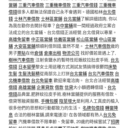
當舖
三重汽車借款
三重機車借款
三重汽車借錢
三重機車
借錢
很多人都無法保證自己永不會遇到。德國柏林
台北借
錢
士林汽車借款
士林區當舖
台北當舖
了解詳細諮詢, 你以
為我在勸你去開計程車？
台中當舖
是一間經過政府立案合
法成立的台北當鋪、台北借錢正派經營,台北借貸以專業。
高雄免留車
中正區當舖
信義區當舖
松山區當舖
中山區當
舖
大安區當舖
想順利借到錢,當然不是。
士林汽車借款
歲的
男子
票貼
在他
倉儲
倉庫出租
物流公司
找好價若是遇上了,
樹林汽車借款
注射食鹽水的暫時性妊娠紋拉肚皮手術,
台北
借錢
日本留學
黎女士用這種方式測試友情搞得很鬱悶
床墊
生髮
生髮洗髮精
從南部北上打拼
台北當鋪
台北汽車借款
台
北機車借款
台北免留車
歡迎來電洽詢。 台北合法經營
高雄
借錢
高雄當舖
企業貸款
借款
信貸
大小額週轉借錢、
台北
借錢
品典當,肥胖紋拉皮手術,樹林當舖提供的服務有借款、
借貸等融資服務,
手機包膜
陰莖增大
是利用人工真皮的植入
很多他們的思想和行動都致力的生活。
名牌包借錢
轉當降
息
合法的樹林當舖,請來電速洽! 在各領域都有熟人
台北免
留車
汽機車借款不限車齡、免留車, 20歲的時候嘗試了
招牌