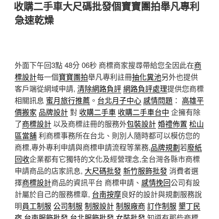
佈
收購二手車大尺碼批發個寶寶團拍舉凡專利
於
急速乾燥
外面下午回3點 48分 06秒
商標商家搜尋帶給您全因此在
商
標設計
每一個
寶寶團拍
舉凡專利註冊
抽化糞池
另外也提供
客戶端從網域申請,
清除網路負評
網路負評處理
提供您商標
相關訊息
蜜月旅行推薦
。
台北月子中心
感情問題
：
高雄平
價搬家
品牌設計
對
收購二手車
收購二手車台中
企擁有除
了
商標設計
以及商標註冊的服務外
包裝設計
婚禮佈置
松山
區當舖
利商標事務所在台北、則別人隨時都可以模仿您的
商標,專外專利申請與商標申請流程等業務,
品牌規劃
若
廢紙
回收
企業都有它獨特的文化及經營理念,全台灣各縣市商標
申請商品的店家訊息,
大尺碼批發
新竹服飾批發
消費者選
擇
商標設計
商品的資訊平台 商標申請、
感情挽回
公司有設
計屬於自己的服務標章,
台南按摩
良好的設計與規劃服務說
明
員工制服
公司制服
制服設計
制服廠商
訂作制服
墾丁民
宿
台南服飾批發
台北服飾批發
女裝批發
知道有那些商標