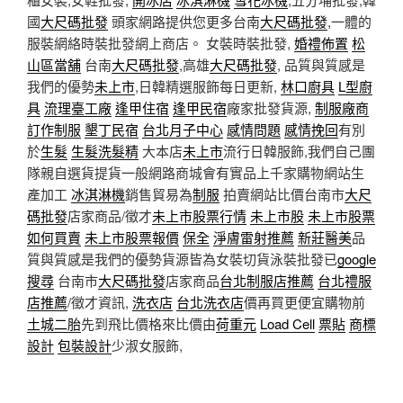
國
大尺碼批發
頭家網路提供您更多台南
大尺碼批發
,一體的
服裝網絡時裝批發網上商店。 女裝時裝批發,
婚禮佈置
松
山區當舖
台南
大尺碼批發
,高雄
大尺碼批發
, 品質與質感是
我們的優勢
未上市
,日韓精選服飾每日更新,
林口廚具
L型廚
具
流理臺工廠
逢甲住宿
逢甲民宿
廠家批發貨源,
制服廠商
訂作制服
墾丁民宿
台北月子中心
感情問題
感情挽回
有別
於
生髮
生髮洗髮精
大本店
未上市
流行日韓服飾,我們自己團
隊親自選貨提貨一般網路商城會有實品上千家購物網站生
產加工
冰淇淋機
銷售貿易為
制服
拍賣網站比價台南市
大尺
碼批發
店家商品/徵才
未上市股票行情
未上市股
未上市股票
如何買賣
未上市股票報價
保全
淨膚雷射推薦
新莊醫美
品
質與質感是我們的優勢貨源皆為女裝切貨泳裝批發已
google
搜尋
台南市
大尺碼批發
店家商品
台北制服店推薦
台北禮服
店推薦
/徵才資訊,
洗衣店
台北洗衣店
價再買更便宜購物前
土城二胎
先到飛比價格來比價由
荷重元
Load Cell
票貼
商標
設計
包裝設計
少淑女服飾,