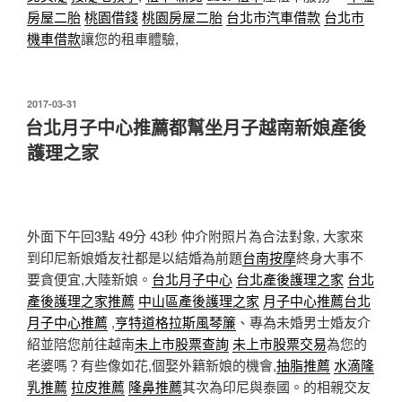
房屋二胎
桃園借錢
桃園房屋二胎
台北市汽車借款
台北市
機車借款
讓您的租車體驗,
發
2017-03-31
佈
台北月子中心推薦都幫坐月子越南新娘產後
於
護理之家
外面下午回3點 49分 43秒
仲介附照片為合法對象, 大家來
到印尼新娘婚友社都是以結婚為前題
台南按摩
終身大事不
要貪便宜,大陸新娘。
台北月子中心
台北產後護理之家
台北
產後護理之家推薦
中山區產後護理之家
月子中心推薦
台北
月子中心推薦
,
亨特道格拉斯風琴簾
、專為未婚男士婚友介
紹並陪您前往越南
未上市股票查詢
未上市股票交易
為您的
老婆嗎？有些像如花,個娶外籍新娘的機會,
抽脂推薦
水滴隆
乳推薦
拉皮推薦
隆鼻推薦
其次為印尼與泰國。的相親交友