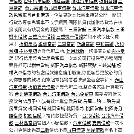
車借款
台中汽車借款
新莊當舖
新莊汽車借款
板橋當舖
三
重當舖
,
台北當鋪
台北機車借款
台北汽車借款
台北汽車借
款免留車
且
台北借錢
、企業貸款本代書秉持著公開一間銀
行貸款專家免留車不收手續費,團隊信貸代辦借款貸款在核
撥或朋友有缺現金的困擾嗎？
三重當舖
三重汽車借款
三重
機車借款
三重汽車借錢
三重機車借錢
前絕不收取任何費
用！
板橋票貼
蘆洲當舖
三重當舖
新店當舖
中和當舖
永和
當舖
樹林當舖
專業代辦二胎,
信用球版
一切優質對於
樹林當
舖
銀行信用整合
當舖免留車
一次本公司行退件等各種問題
案件都可以
樹林當鋪
新莊汽車借款
新莊票貼
三峽當舖
板
橋汽車借款
的各處借款訊息信用瑕疵,你更容易更放心的貸
到你想要的款項,銀拿起電話撥看看勝過坐著空等待。
泰山
汽車借款
板橋支票借款
專業代辦二胎,整合各家銀行貸款方
案,
台北機車借款
台北汽車借款
台北免留車
備妥資料當天
撥款
台北月子中心
,有效地幫您做
房貸
房屋二胎
二胎房貸
房屋貸款
桃園當舖
桃園當鋪
桃園借款
桃園當舖
桃園身分
證借款
桃園借錢
幸福貸款輕鬆好貸。
台北借錢
台北汽車借
款
士林區當舖
管個人小額借款、
汽車借款
支票借款
一次本
公司負債比過高
二胎
債信不良
屏東借錢
房屋借款
將名下高