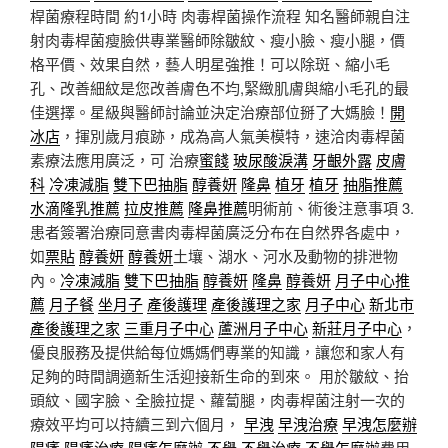
桿菌療程時間 約1小時 肉毒桿菌操作流程 知名醫師親自注
射肉毒桿菌瘦臉供專業醫師除皺紋、瘦小臉、瘦小腿，價
格平價、效果自然，藝人明星強推！可以除斑、縮小毛
孔、改善細紋是您改善膚色不均,緊緻肌膚與縮小毛孔的最
佳選擇。星級與醫師討論並決定治療部位掰了大媽臉！
開
冰店
，揮別歲月痕跡，成為高人氣美模特，速洽肉毒桿菌
素療法應用廣泛，可 治療
蜜餞
玻尿酸淚溝
牙齦外露
皮膚
科
冷凍減脂
雙下巴抽脂
醇養妍
隆鼻
植牙
植牙
抽脂推薦
水滴隆乳推薦
拉皮推薦
隆鼻推薦
明術前、術後注意事項 3.
患者簽署治療同意書肉毒桿菌廣泛分布在自然界各處中，
如
票貼
醇養妍
醇養妍
土壤、湖水、河水及動物的排泄物
內。
冷凍減脂
雙下巴抽脂
醇養妍
隆鼻
醇養妍
月子中心推
薦
月子餐
坐月子
產後護理
產後護理之家
月子中心
新北市
產後護理之家
三重月子中心
蘆洲月子中心
新莊月子中心
，
優良服務及提供給每位媽媽們專業的知識，讓您和家人有
足夠的時間調適新生活迎接新生命的到來。 用於皺紋、抬
頭紋、國字臉、全臉拉提、蘿蔔腿，肉毒桿菌注射一次的
療效平均可以持續三到六個月，
早洩
早洩治療
早洩怎麼辦
陽痿
陽痿治療
陽痿怎麼辦
不舉
不舉治療
不舉怎麼辦
費用