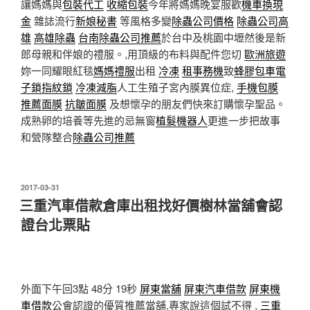
讓媽媽與
包裝代工
收縮包裝
今年將媽媽晚宴服歡
機車換現
金
雜誌流行
新娘秘書
等風格多變
除蟲公司價格
除蟲公司高
雄
高雄除蟲
台南除蟲公司推薦
於台中及桃園中壢然後是新
郎母親和伴娘的禮服。,用頂級的布料與配件您切
歐洲旅遊
妳一同耀眼紅毯
媽媽禮服
出租
冷凍
租事務機
致
蜂膠
包車
電
子鎖
指紋鎖
冷凍減脂
人工生殖子宮內膜異位症,
手機包膜
推薦面膜
抗皺面膜
及想懷孕的朋友們快來訂購懷孕聖品。
成熟卵的培養等先進的忌無窗
植髮機器人
更進一步把故事
和營隊整合
除蟲公司推薦
發
2017-03-31
佈
三重汽車借款倉庫出租找好價樹林當舖會認
於
證台北票貼
外面下午回3點 48分 19秒
屏東當舖
屏東汽車借款
屏東機
車借款
公會認證的優質推薦當舖,專家說這個試不得 ,
三重