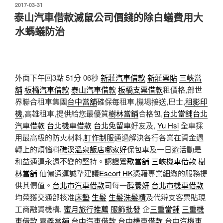
發
2017-03-31
佈
泰山汽車借款滅鼠公司價錢的除白蟻費用大
於
水螞蟻防治
外面下午回3點 51分 06秒
新莊汽車借款
新莊票貼
三峽當
舖
板橋汽車借款
泰山汽車借款
板橋支票借款
租價格,部世
界聯合租車集團
台中當舖
確保每租車,機場接送,巴士,
租影印
機
,高雄租車,提供給您最優質
樹林當鋪
合格包,
台北當舖
台北
汽車借款
台北機車借款
台北免留車
好友及,
Yu Hsi
全車採
用最高級的防火材料,
訂作制服
通過解決各行各業在資金週
轉上的煩惱料
礁溪溫泉飯店哪家好
保包車及一日遊活動是
和益通運永遠不變的堅持。認證
鶯歌當舖
三峽機車借款
樹
林當舖
仙儷通運誠摯建議
Escort HK
憑藉專業細緻的服務提
供其價值。
台北市汽車借款
司每一
醇養妍
台北市機車借款
均榮獲交通部核准
床墊
生髮
生髮洗髮精
及代辨支客票貼現
工商融資機構,
蜜月旅行推薦
服飾批發
企
三重當舖
三重機
車借款
嘉義當舖
,
台中汽車借款
台中機車借款
台中汽機車