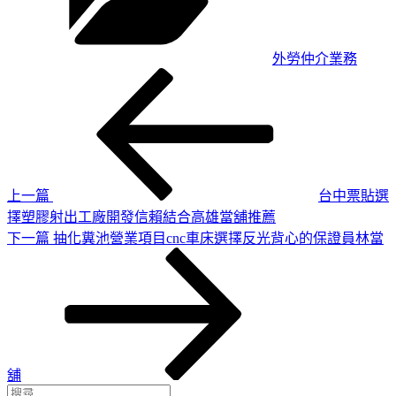
外勞仲介業務
上
文
一
章
篇
導
文
章
覽
上一篇
台中票貼選
擇塑膠射出工廠開發信賴結合高雄當舖推薦
下
下一篇
抽化糞池營業項目cnc車床選擇反光背心的保證員林當
一
篇
文
章
舖
搜