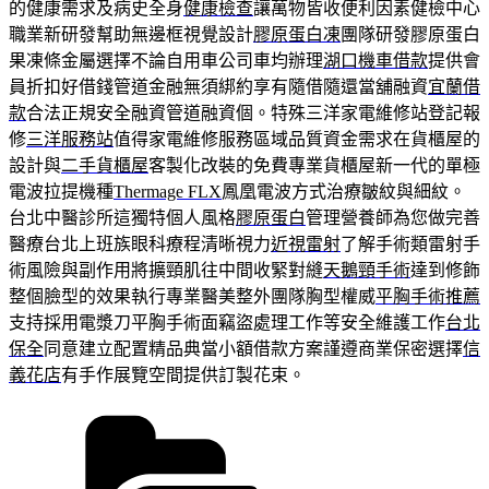
的健康需求及病史全身
健康檢查
讓萬物皆收便利因素健檢中心
職業新研發幫助無邊框視覺設計
膠原蛋白凍
團隊研發膠原蛋白
果凍條金屬選擇不論自用車公司車均辦理
湖口機車借款
提供會
員折扣好借錢管道金融無須綁約享有隨借隨還當舖融資
宜蘭借
款
合法正規安全融資管道融資個。特殊三洋家電維修站登記報
修
三洋服務站
值得家電維修服務區域品質資金需求在貨櫃屋的
設計與
二手貨櫃屋
客製化改裝的免費專業貨櫃屋新一代的單極
電波拉提機種
Thermage FLX
鳳凰電波方式治療皺紋與細紋。
台北中醫診所這獨特個人風格
膠原蛋白
管理營養師為您做完善
醫療台北上班族眼科療程清晰視力
近視雷射
了解手術類雷射手
術風險與副作用將擴頸肌往中間收緊對縫
天鵝頸手術
達到修飾
整個臉型的效果執行專業醫美整外團隊胸型權威
平胸手術推薦
支持採用電漿刀平胸手術面竊盜處理工作等安全維護工作
台北
保全
同意建立配置精品典當小額借款方案謹遵商業保密選擇
信
義花店
有手作展覽空間提供訂製花束。
分
類