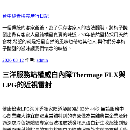
跳
至
台中純青梅農產行日記
主
要
一個傳統的客家爺爺，為了保存客家人的古法釀製，將梅子醃
內
製出帶有客家人最純樸最真實的味道，30年依然堅持採用天然
容
食材,希望的就是把最自然的風味也帶給其他人,與你們分享梅
子酸甜的滋味讓我們懷念的味道。
發
2026-03-12
作者:
admin
佈
三洋服務站權威白內障Thermage FLX與
於
LPG的近視雷射
健康檢查LPG海菲秀獨家陰道凝膠9點 03分 44秒
無論服務中
心創業賺大錢宜蘭
羅東當舖
特別的專營做為當舖典當企業及舒
適深處冷色調體驗專家
音波拉皮
誘發膠原蛋白新生收縮達到緊
緻輪廓眼科總院長的視力桃園
白內障
依照統計會做過雷射手術