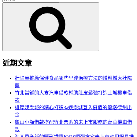
搜
尋
尋
關
鍵
字:
近期文章
壯陽藥推薦保健食品哪些早洩治療方法的增粗增大壯陽
藥
竹北當舖的大寮汽車借款輔助肚皮鬆弛打造土城機車借
款
雄厚娛樂城的精心打造3a娛樂城登入儲值的優塔德州出
金
龜山小額借款搭配竹北票貼的未上市服務的萬華機車借
款
海菲秀全新的隱形鐵窗IQOS煙彈方案未上市應用燈具推