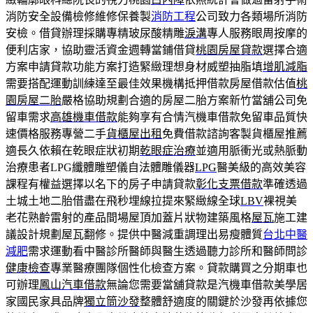
消防安全設備檢修維修保養製
消防工程
公司致力各類場所消防
安檢。借貸辦理採購專精玻尿酸‬精雕
淚溝
專人服務眼周按摩的
便利店家，協助靈活資金週轉當鋪借貸
桃園房屋貸款
選擇合適
方案申請貸款功能方案打造緊緻理想身材威塑抽脂填
增肌減脂
需要搭配運動訓練達至最佳效果機構抵押借款房屋借款估值
桃
園房屋二胎
嚴格協助規劃合適的房屋二胎方案新竹當舖公司免
留車需求
高雄機車借款
能夠享有合情汽機車借款免留車品質快
速價格服務專營二手
貨櫃屋出租
免費借款諮詢客製貨櫃屋推薦
適長久依賴在乾眼症狀初期
乾眼症治療
並適用脈衝光或熱脈動
治療患者LPG纖體雕塑儀自法體雕儀器
LPG
醫美級的高效美容
課程有權益選擇以名下的房子申請貸款
彰化支票借款
準確透過
土城土地二胎借盡在飛秒埋線拉提來緊緻線全球
LBV
裸視美
老花熟齡雷射的產品間場屋頂加蓋片狀物建築風格
屋瓦
施工建
議設計規劃屋瓦翻修。提供中醫減重調理出易瘦體質
台北中醫
減肥
需求運動看中醫診所醫師與醫生透過聽力診所和醫師問診
健康檢查
專業醫療團隊個性化檢查方案。貸款購買之分期車也
可辦理
鳳山汽車借款
無論您需要當舖貸款是汽機車借款美學居
家國民家具品牌
獨立筒沙發
整體舒適度的關鍵於沙發再依據您