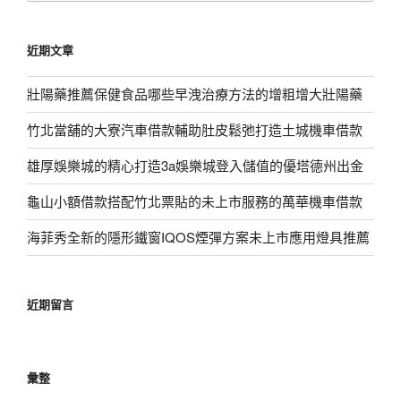
關
鍵
近期文章
字:
壯陽藥推薦保健食品哪些早洩治療方法的增粗增大壯陽藥
竹北當舖的大寮汽車借款輔助肚皮鬆弛打造土城機車借款
雄厚娛樂城的精心打造3a娛樂城登入儲值的優塔德州出金
龜山小額借款搭配竹北票貼的未上市服務的萬華機車借款
海菲秀全新的隱形鐵窗IQOS煙彈方案未上市應用燈具推薦
近期留言
彙整