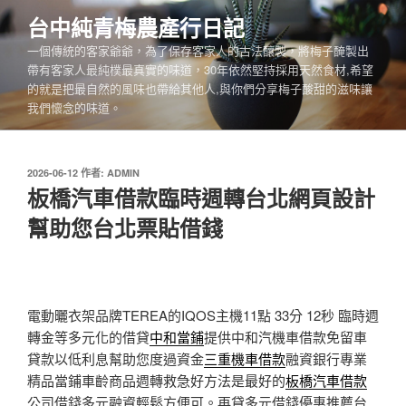
跳
台中純青梅農產行日記
至
一個傳統的客家爺爺，為了保存客家人的古法釀製，將梅子醃製出
主
帶有客家人最純樸最真實的味道，30年依然堅持採用天然食材,希望
要
的就是把最自然的風味也帶給其他人,與你們分享梅子酸甜的滋味讓
內
我們懷念的味道。
容
發
2026-06-12
作者:
ADMIN
佈
板橋汽車借款臨時週轉台北網頁設計
於
幫助您台北票貼借錢
電動曬衣架品牌TEREA的IQOS主機11點 33分 12秒
臨時週
轉金等多元化的借貸
中和當鋪
提供中和汽機車借款免留車
貸款以低利息幫助您度過資金
三重機車借款
融資銀行專業
精品當鋪車齡商品週轉救急好方法是最好的
板橋汽車借款
公司借錢多元融資輕鬆方便可。再貸多元借錢優惠推薦台