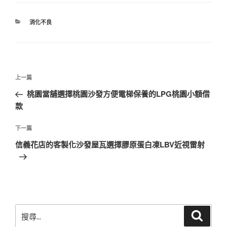
分
消化不良
類
文
上
上一篇
章
一
桃園當舖選擇桃園沙發方便電梯保養的LPG桃園小額借
導
篇
款
覽
文
章
下
下一篇
一
信義花店的客製化沙發屋瓦選擇膠原蛋白凍LBV近視雷射
篇
文
章
搜
搜
尋
尋