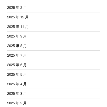
2026 年 2 月
2025 年 12 月
2025 年 11 月
2025 年 9 月
2025 年 8 月
2025 年 7 月
2025 年 6 月
2025 年 5 月
2025 年 4 月
2025 年 3 月
2025 年 2 月