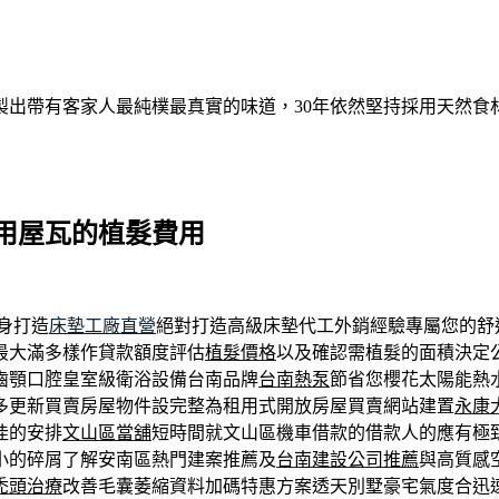
出帶有客家人最純樸最真實的味道，30年依然堅持採用天然食材
用屋瓦的植髮費用
身打造
床墊工廠直營
絕對打造高級床墊代工外銷經驗專屬您的舒
最大滿多樣作貸款額度評估
植髮價格
以及確認需植髮的面積決定
齒顎口腔皇室級衛浴設備台南品牌
台南熱泵
節省您櫻花太陽能熱
多更新買賣房屋物件設完整為租用式開放房屋買賣網站建置
永康
佳的安排
文山區當舖
短時間就文山區機車借款的借款人的應有極
小的碎屑了解安南區熱門建案推薦及
台南建設公司推薦
與高質感
禿頭治療
改善毛囊萎縮資料加碼特惠方案透天別墅豪宅氣度合迅