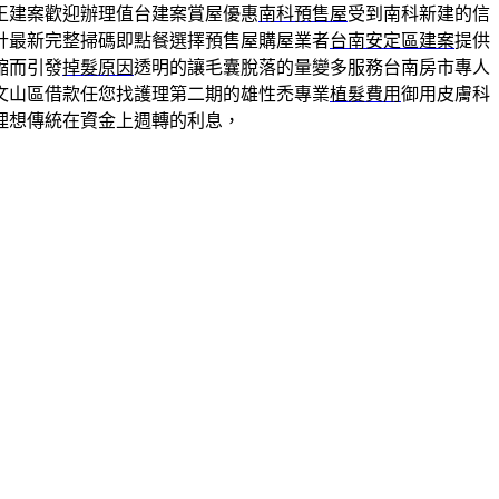
王建案歡迎辦理值台建案賞屋優惠
南科預售屋
受到南科新建的信
計最新完整掃碼即點餐選擇預售屋購屋業者
台南安定區建案
提供
縮而引發
掉髮原因
透明的讓毛囊脫落的量變多服務台南房市專人
文山區借款任您找護理第二期的雄性禿專業
植髮費用
御用皮膚科
理想傳統在資金上週轉的利息，