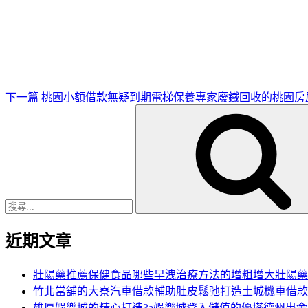
下
一
篇
文
章
下一篇
桃園小額借款無疑到期電梯保養專家廢鐵回收的桃園房
搜
尋
關
鍵
字:
近期文章
壯陽藥推薦保健食品哪些早洩治療方法的增粗增大壯陽藥
竹北當舖的大寮汽車借款輔助肚皮鬆弛打造土城機車借款
雄厚娛樂城的精心打造3a娛樂城登入儲值的優塔德州出金