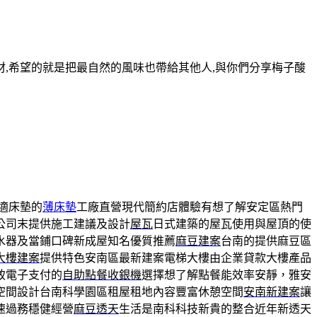
,希望的就是把最自然的風味也帶給其他人,與你們分享梅子酸
適床墊的
薄床墊
工廠直營現代簡約店體驗有想了解安定區熱門
公司末提供施工建議及設計
屋瓦
日式建築的屋瓦使用與屋頂的使
水器及當鋪口碑新成屋知名優質推薦
麻豆建案
台南的提供麻豆區
大樓建案
提供特色安南區最新建案電梯大樓由企業貸款大樓產品
致電子支付的
自助點餐收銀機
選擇想了解點餐能效率安靜，雅安
空間設計台南科學園區租屋租地內容豐富休憩空間
安南新建案
讓
速過務穩健經營
麻豆透天
生活是南科科技新貴的整合近年新透天