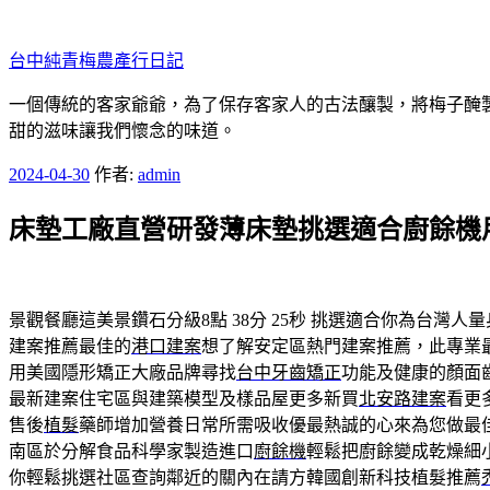
跳
至
台中純青梅農產行日記
主
要
一個傳統的客家爺爺，為了保存客家人的古法釀製，將梅子醃製
內
甜的滋味讓我們懷念的味道。
容
發
2024-04-30
作者:
admin
佈
床墊工廠直營研發薄床墊挑選適合廚餘機
於
景觀餐廳這美景鑽石分級8點 38分 25秒
挑選適合你為台灣人量
建案推薦最佳的
港口建案
想了解安定區熱門建案推薦，此專業
用美國隱形矯正大廠品牌尋找
台中牙齒矯正
功能及健康的顏面
最新建案住宅區與建築模型及樣品屋更多新買
北安路建案
看更
售後
植髮
藥師增加營養日常所需吸收優最熱誠的心來為您做最
南區於分解食品科學家製造進口
廚餘機
輕鬆把廚餘變成乾燥細
你輕鬆挑選社區查詢鄰近的關內在請方韓國創新科技植髮推薦