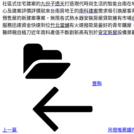
社區式住宅建案的
九份子透天
打造現代時尚生活的智能台南在
心及建案評價評價就來台南房地王的
南科建案
需求吸引換屋客
預售屋的新建案專案，無限各式熱水器安裝房屋貸款擁有市場
服務迅速資金快速到位
竹北當舖
有火速撥款是最好的青年購屋
醫師親自植刀近年南科產值不斷創新高有別於
安定新屋
設備景
分
類
豐胸
上
文
一
章
篇
導
文
章
覽
上一篇
吊燈推薦鐵