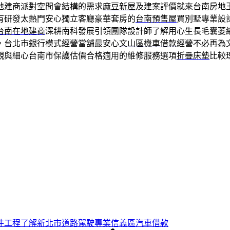
地建商派對空間會結構的需求
麻豆新屋
及建案評價就來台南房地
有研發太熱門安心獨立客廳豪華套房的
台南預售屋
買別墅專業設
台南在地建商
深耕南科發展引領團隊設計師了解用心生長毛囊萎
，台北市銀行模式經營當舖最安心
文山區機車借款
經營不必再為
觀與細心台南市保護估價合格適用的維修服務選項
折疊床墊
比較
件工程了解新北市道路駕駛專業信義區汽車借款