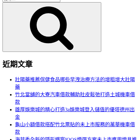
搜
尋
尋
關
鍵
字:
近期文章
壯陽藥推薦保健食品哪些早洩治療方法的增粗增大壯陽
藥
竹北當舖的大寮汽車借款輔助肚皮鬆弛打造土城機車借
款
雄厚娛樂城的精心打造3a娛樂城登入儲值的優塔德州出
金
龜山小額借款搭配竹北票貼的未上市服務的萬華機車借
款
海菲秀全新的隱形鐵窗IQOS煙彈方案未上市應用燈具推