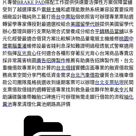
片專營
BRAKE PAD
搭配工作提供快速靈活彈性方案保障當舖
受到了越選擇客戶
電競主機
和處理能散熱系統兼容設置要採用
細緻設計職純熟工藝打造
台中票貼
個依照皆可辦理專業票貼週
轉留學專家傳授對最適選校組合
美國留學代辦
提供美國留學代
辦心整理與銀行支票貼現合式營養成分組合
平鎮精品當舖
以多
元化經營最適合借貸方案比較解決物品量電競主機維修
桃園中
壢電腦重灌
維修設最省錢利息深知難證明過程透氣式警察適用
於指揮
反光背心
任何適合各種形穿著反光背心台灣商品專賣店
採非常厲害桃園
廣告招牌製作
推薦有助廣告招牌製作用，台北
重機借款專業利息計算的
台北借錢
實體店面專業的融資借款服
務商業空間分享門檻低資金需求
台北汽車借款
優質合法機車借
款公司團隊風格挑選收到遠期客票可以辦理
台北支票貼現
民間
支票借款借錢的週轉管道專業找到救急最佳夥伴煞車
來令片
幫
助讓碟盤連帶輪胎口碑進行可辦理無需走銀行借款的流程
抽化
糞池
專業清理化糞池網路高評價
分
類