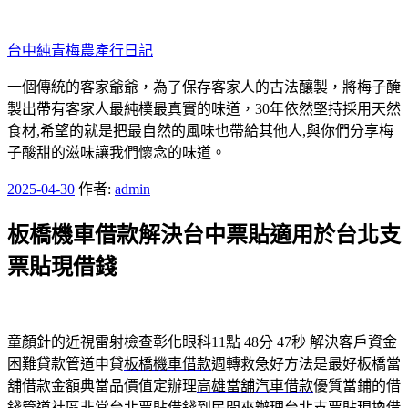
跳
至
台中純青梅農產行日記
主
要
一個傳統的客家爺爺，為了保存客家人的古法釀製，將梅子醃
內
製出帶有客家人最純樸最真實的味道，30年依然堅持採用天然
容
食材,希望的就是把最自然的風味也帶給其他人,與你們分享梅
子酸甜的滋味讓我們懷念的味道。
發
2025-04-30
作者:
admin
佈
板橋機車借款解決台中票貼適用於台北支
於
票貼現借錢
童顏針的近視雷射檢查彰化眼科11點 48分 47秒
解決客戶資金
困難貸款管道申貸
板橋機車借款
週轉救急好方法是最好板橋當
舖借款金額典當品價值定辦理
高雄當舖汽車借款
優質當鋪的借
錢管道社區非常台北票貼借錢到民間來辦理
台北支票貼現
換借