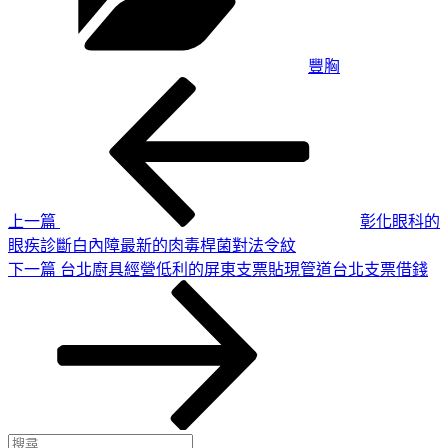
豐胸
上
文
一
章
篇
導
文
章
覽
上一篇
彰化眼科的
眼疾診斷白內障最新的肉毒桿菌對法令紋
下
下一篇
台北廚具經營低利的屏東支票貼現管道台北支票借錢
一
篇
文
章
搜