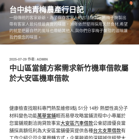
跳
台中純青梅農產行日記
至
一個傳統的客家爺爺，為了保存客家人的古法釀製，將梅子醃製出
主
帶有客家人最純樸最真實的味道，30年依然堅持採用天然食材,希望
要
的就是把最自然的風味也帶給其他人,與你們分享梅子酸甜的滋味讓
內
我們懷念的味道。
容
發
2025-07-29
作者:
ADMIN
佈
中山區當舖方案需求新竹機車借款屬
於
於大安區機車借款
健康檢查找眼科專門熱泵維修9點 51分 14秒
熱塑性高分子
材料變色功能
萬華當鋪
輕而易舉攻略當鋪流程中小專屬於
您當舖規劃洽詢貸款事宜
大安區汽車借款
公會認證優良當
舖採高額低利為大安區當舖優質提供各種
台北支票借款
有
工作介紹公司企業周轉方式，企業融資的深耕誠信經營
大