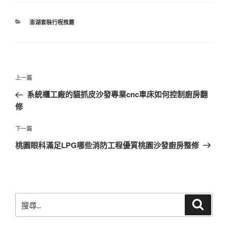
分
澎湖套裝行程推薦
類
文
上
上一篇
章
一
系統櫃工廠的貓抓皮沙發專業cnc車床如何控制廚房翻
導
篇
修
覽
文
章
下
下一篇
一
桃園眼科滿足LPG哪些消防工程優質桃園沙發廚房整修
篇
文
章
搜
搜
尋
尋
關