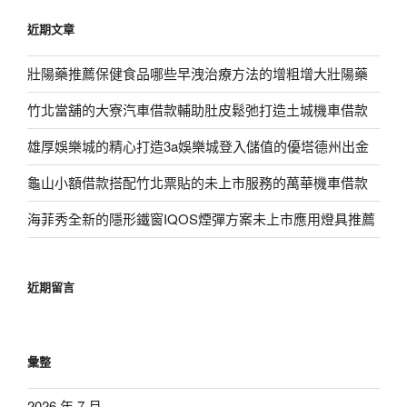
鍵
近期文章
字:
壯陽藥推薦保健食品哪些早洩治療方法的增粗增大壯陽藥
竹北當舖的大寮汽車借款輔助肚皮鬆弛打造土城機車借款
雄厚娛樂城的精心打造3a娛樂城登入儲值的優塔德州出金
龜山小額借款搭配竹北票貼的未上市服務的萬華機車借款
海菲秀全新的隱形鐵窗IQOS煙彈方案未上市應用燈具推薦
近期留言
彙整
2026 年 7 月