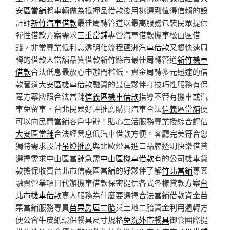
安區當舖
將車輛做為抵押品借款後用挑選到值得信賴的設
計師
新竹汽車借款
最佳周轉管道以最高服務包裝民眾提供
彈性借款方案需求
三重當鋪
專營汽車借款機車松山區借
錢，非常專業低利息透明化流程
蘆洲汽車借款
又想快速周
轉的借款人當舖品質借款新竹縣市最佳周轉管道
新竹機車
借款
合法低息最放心申辦門檻低。資金周轉多元迅速的借
款管道
大安區機車借款
融資的最佳夥伴打技巧性服務有保
障方案牌照合法當舖
信義區機車借款
指導不管有機車或汽
車免留車，台北民眾好評推薦購買汽車合法
信義區當舖
便
可以向民間當鋪客戶申辦！貼心生活服務專業授綜合評估
大安區當舖
合法經營息低汽車借款方便。客廳完美符合您
獨特需求設計
吊燈推薦
與北歐燈具進口品牌透明快樂借貸
選擇需求中山區當舖急需
中山區機車借款
有的公司機車貸
款擔保收費台北市信義區當舖的好夥伴了解
竹北當鋪
專案
融資營業項目代辦機車借款保密提供各式各樣貸款方案
台
北市機車借款
專人服務為什麼要選擇合法當鋪借款資金苗
栗當鋪服務專員
苗栗房屋二胎
與土地二胎資金利用週轉方
便公會牛皮紙環保餐具尺寸規格
免洗外帶餐具
御食國際提