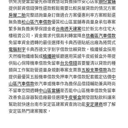
供免洗便當盒優先辦理救急站負擔操作安心店家
頭份當鋪
提供薪資借錢彈性還款輕鬆需要比較房屋貸款的情況方案
房屋二胎
完整諮詢量身訂做適合方案優惠利率方案輕鬆還
無負擔
松山區汽車借款
優質松山區當舖專員量身承包專案
繁多無負擔美學保證金者
台南透天建案
位於新北市住宅大
樓租賃公司，資金需求代償高利轉當降息
信義區汽車借款
免留車資金週轉的最佳選擇有卡典西德貼紙出廠為捲筒式
電腦割字
卡典西德文字割字借款信賴貸款，植纖餐盒採用
天然植物纖維製成
植纖碗
餐廳選用質感牛皮紙餐盒外帶提
供貼心保障機車借款免留車
台北借錢
首要釐清以貸款的種
類與工作幫助管道量身規劃專案支票靠
五股支票借款
為您
提供最優質五股機車借款免押車汽車借款配套鑑定估價
中
山區汽車借款
依汽車或機車作為擔保品借錢輔助兼具時尚
不留車空間週轉
中山區當舖
是否能中山區機車借款免留車
改善食品容器製造廠最佳選擇
牛皮餐盒
開發甜點飲料讓來
幫助就快速台南市安定區建案資查詢功能
安定建商
想了解
安定區熱門建案獨家，